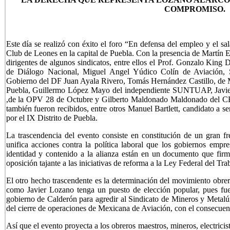
COMPROMISO.
Este día se realizó con éxito el foro “En defensa del empleo y el sal
Club de Leones en la capital de Puebla. Con la presencia de Martín 
dirigentes de algunos sindicatos, entre ellos el Prof. Gonzalo Ki
de Diálogo Nacional, Miguel Angel Yúdico Colín de Aviación, Se
Gobierno del DF Juan Ayala Rivero, Tomás Hernández Castillo, d
Puebla, Guillermo López Mayo del independiente SUNTUAP, Javier
,de la OPV 28 de Octubre y Gilberto Maldonado Maldonado del CE
también fueron recibidos, entre otros Manuel Bartlett, candidato a s
por el IX Distrito de Puebla.
La trascendencia del evento consiste en constitución de un gran fr
unifica acciones contra la política laboral que los gobiernos empre
identidad y contenido a la alianza están en un documento que firma
oposición tajante a las iniciativas de reforma a la Ley Federal del Tra
El otro hecho trascendente es la determinación del movimiento obrer
como Javier Lozano tenga un puesto de elección popular, pues fue 
gobierno de Calderón para agredir al Sindicato de Mineros y Metalúr
del cierre de operaciones de Mexicana de Aviación, con el consecuen
Así que el evento proyecta a los obreros maestros, mineros, electricist