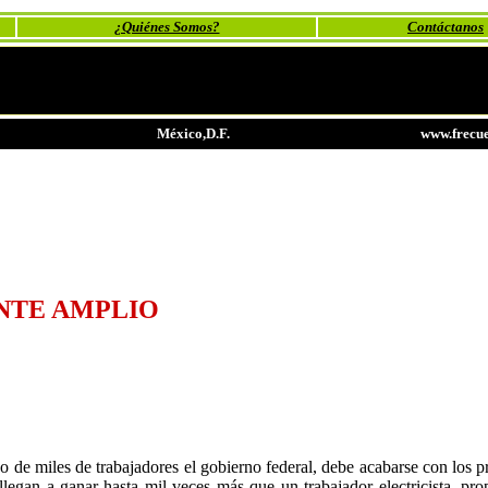
¿Quiénes Somos?
Contáctanos
México,D.F.
www.frecue
ENTE AMPLIO
de miles de trabajadores el gobierno federal, debe acabarse con los pri
e llegan a ganar hasta mil veces más que un trabajador electricista, 