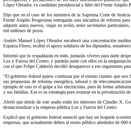
López Obrador, ex candidato presidencial y líder del Frente Amplio P
Dijo que en el caso de los ministros de la Suprema Corte de Justicia
Frente Amplio Progresista entregarán una iniciativa de reforma para q
adquirir autos nuevos, viajar en avión, tener secretarios particulare
mil millones de pesos.
Andrés Manuel López Obrador encabezó una concentración multitudi
Esparza Flores, recibió el apoyo solidario de los diputados, senadore
Informó que lo respaldarán en todo, juntarán víveres para darle despen
Luz y Fuerza del Centro, y partirán junto con ellos en la megamarcha
con el que Felipe Calderón decidió desaparecer a ese organismos para
“El gobierno federal quiere continuar por el mismo camino que nos ha
sus propuestas de reforma energética, laboral y de telecomunicaci
ejemplo de esto es el golpe a los electricistas, pues de forma arbitrar
y sus familias. Esa es su estrategia para avanzar en la privatización de 
Alertó que detrás de este asalto están los intereses de Claudio X. 
desnacionalizar a la empresa pública Luz y Fuerza del Centro.
Explicó que el gobierno federal anunció que hay un boquete económic
empresas, que actualmente deben al erario público alrededor de 600 mi