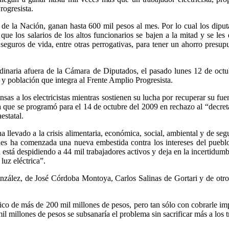
rogresista.
 de la Nación, ganan hasta 600 mil pesos al mes. Por lo cual los dipu
ue los salarios de los altos funcionarios se bajen a la mitad y se les q
s, seguros de vida, entre otras perrogativas, para tener un ahorro presu
naria afuera de la Cámara de Diputados, el pasado lunes 12 de octu
s y población que integra al Frente Amplio Progresista.
sas a los electricistas mientras sostienen su lucha por recuperar su fue
 que se programó para el 14 de octubre del 2009 en rechazo al “decret
estatal.
 llevado a la crisis alimentaria, económica, social, ambiental y de se
ones ha comenzada una nueva embestida contra los intereses del puebl
ia está despidiendo a 44 mil trabajadores activos y deja en la incertidum
luz eléctrica”.
González, de José Córdoba Montoya, Carlos Salinas de Gortari y de otr
o de más de 200 mil millones de pesos, pero tan sólo con cobrarle imp
l millones de pesos se subsanaría el problema sin sacrificar más a los t