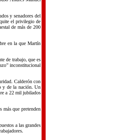
tados y senadores del
uite el privilegio de
puestal de más de 200
bre en la que Martín
nte de trabajo, que es
azo” inconstitucional
guridad. Calderón con
o y de la nación. Un
bre a 22 mil jubilados
os más que pretenden
uestos a las grandes
rabajadores.