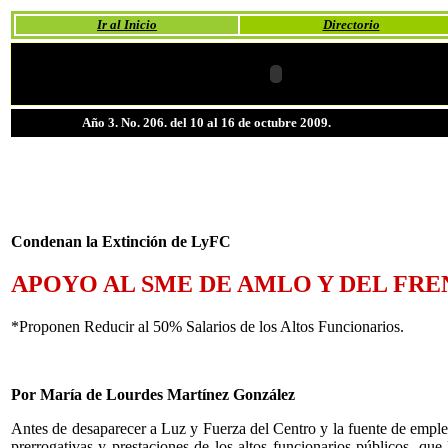
Ir al Inicio
Directorio
Año 3. No. 206. del 10 al 16 de octubre 2009.
Condenan la Extinción de LyFC
APOYO AL SME DE AMLO Y DEL FR
*Proponen Reducir al 50% Salarios de los Altos Funcionarios.
Por María de Lourdes Martínez González
Antes de desaparecer a Luz y Fuerza del Centro y la fuente de empleo 
prerrogativas y prestaciones de los altos funcionarios públicos, qu