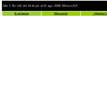
Año 2. No.144. del 26 de jul. al 01 ago. 2008. México,D.F.
Ir al Inicio
Directorio
¿Quiénes 