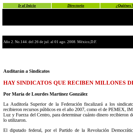
Ir al Inicio
Directorio
¿Quiénes 
Año 2. No.144. del 26 de jul. al 01 ago. 2008. México,D.F.
Auditarán a Sindicatos
HAY SINDICATOS QUE RECIBEN MILLONES D
Por María de Lourdes Martínez González
La Auditoría Superior de la Federación fiscalizará a los sindica
recibieron recursos públicos en el año 2007, como el de PEMEX, IM
Luz y Fuerza del Centro, para determinar cuánto dinero recibieron de
lo utilizaron.
El diputado federal, por el Partido de la Revolución Democráti