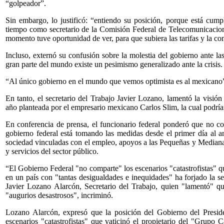
“golpeador”.
Sin embargo, lo justificó: “entiendo su posición, porque está cum
tiempo como secretario de la Comisión Federal de Telecomunicacion
momento tuve oportunidad de ver, para que subiera las tarifas y la c
Incluso, externó su confusión sobre la molestia del gobierno ante la
gran parte del mundo existe un pesimismo generalizado ante la crisis.
“Al único gobierno en el mundo que vemos optimista es al mexicano”,
En tanto, el secretario del Trabajo Javier Lozano, lamentó la visión
año planteada por el empresario mexicano Carlos Slim, la cual podría
En conferencia de prensa, el funcionario federal ponderó que no com
gobierno federal está tomando las medidas desde el primer día al 
sociedad vinculadas con el empleo, apoyos a las Pequeñas y Mediana
y servicios del sector público.
“El Gobierno Federal "no comparte" los escenarios "catastrofistas" q
en un país con "tantas desigualdades e inequidades" ha forjado la
Javier Lozano Alarcón, Secretario del Trabajo, quien "lamentó" q
"augurios desastrosos", incriminó.
Lozano Alarcón, expresó que la posición del Gobierno del Preside
escenarios "catastrofistas" que vaticinó el propietario del "Grupo 