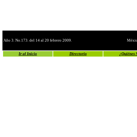
Año 3. No.173. del 14 al 20 febrero 2009.
Méxic
Ir al Inicio
Directorio
¿Quiénes 