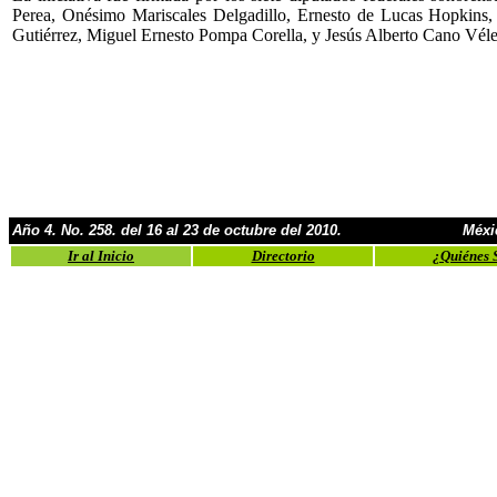
Perea, Onésimo Mariscales Delgadillo, Ernesto de Lucas Hopkins
Gutiérrez, Miguel Ernesto Pompa Corella, y Jesús Alberto Cano Véle
Año 4. No. 258. del 16 al 23 de octubre del 2010.
Méxi
Ir al Inicio
Directorio
¿Quiénes 