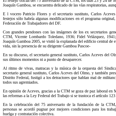
El festejo oficial del 75 aniversario de la CTM, los días 23 y 24 de f
Joaquín Gamboa, se encuentra delicado de las vías respiratorias, aunqu
E l vocero Patricio Flores y el secretario sustituto, Carlos Acev
festejos sólo habría algunas modificaciones en el programa original,
Federación de Trabajadores del DF.
Con grandes pendones con las imágenes de los ex secretarios gener
CTM, Vicente Lombardo Toledano, 1936; Fidel Velázquez, 1941;
Joaquín Gamboa 2005, se vistió la explanada del edificio central de 
vida, sin la presencia de su dirigente Gamboa Pascoe-
En su discurso, el secretario general sustituto, Carlos Aceves del O
sus últimos momentos ni a punto de desaparecer.
Al ritmo de vivas, matracas y la música de la orquesta del Sindicat
secretario general sustituto, Carlos Aceves del Olmo, y también pre
Distrito Federal, fustigó a los detractores que hablan mal de militanc
todos sus agremiados.
En opinión de Aceves, gracias a la CTM se goza de paz laboral en M
las reformas a la Ley Federal del Trabajo si se trastoca el artículo 123
En la celebración del 75 aniversario de la fundación de la CTM,
personas se acordó pugnar por mejores condiciones para los traba
huelga y contratación colectiva.