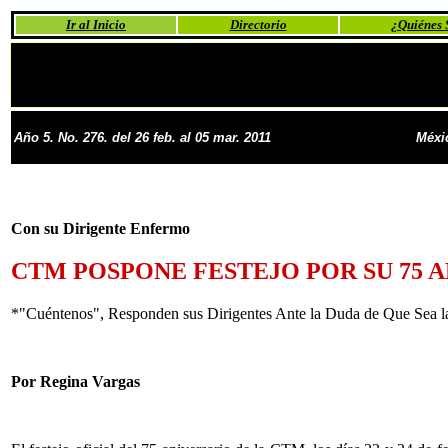
Ir al Inicio
Directorio
¿Quiénes
Año 5. No. 276. del 26 feb. al 05 mar. 2011
Méxi
Con su Dirigente Enfermo
CTM POSPONE FESTEJO POR SU 75 
*"Cuéntenos", Responden sus Dirigentes Ante la Duda de Que Sea la
Por Regina Vargas