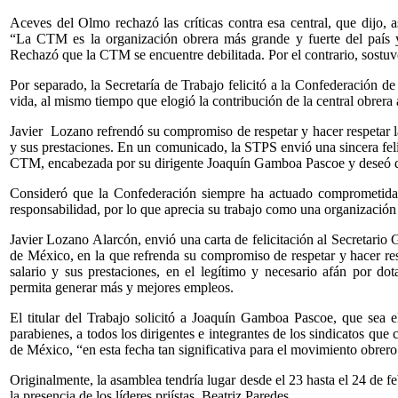
Aceves del Olmo rechazó las críticas contra esa central, que dijo,
“La CTM es la organización obrera más grande y fuerte del país y 
Rechazó que la CTM se encuentre debilitada. Por el contrario, sostuv
Por separado, la Secretaría de Trabajo felicitó a la Confederación 
vida, al mismo tiempo que elogió la contribución de la central obrera a
Javier Lozano refrendó su compromiso de respetar y hacer respetar la
y sus prestaciones. En un comunicado, la STPS envió una sincera feli
CTM, encabezada por su dirigente Joaquín Gamboa Pascoe y deseó
Consideró que la Confederación siempre ha actuado comprometida 
responsabilidad, por lo que aprecia su trabajo como una organización 
Javier Lozano Alarcón, envió una carta de felicitación al Secretario
de México, en la que refrenda su compromiso de respetar y hacer resp
salario y sus prestaciones, en el legítimo y necesario afán por do
permita generar más y mejores empleos.
El titular del Trabajo solicitó a Joaquín Gamboa Pascoe, que sea e
parabienes, a todos los dirigentes e integrantes de los sindicatos q
de México, “en esta fecha tan significativa para el movimiento obrero
Originalmente, la asamblea tendría lugar desde el 23 hasta el 24 de fe
la presencia de los líderes priístas, Beatriz Paredes.