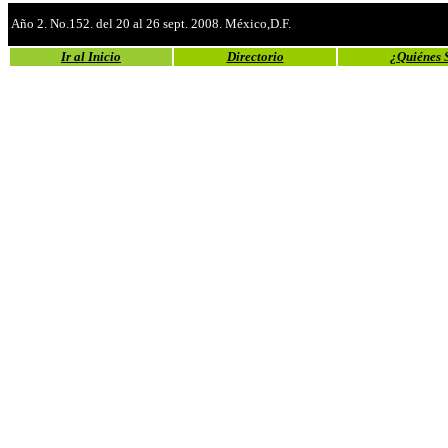
Año 2. No.152. del 20 al 26 sept. 2008. México,D.F.
Ir al Inicio
Directorio
¿Quiénes 