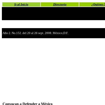
Ir al Inicio
Directorio
¿Quiénes 
Año 2. No.152. del 20 al 26 sept. 2008. México,D.F.
Convocan a Defender a México