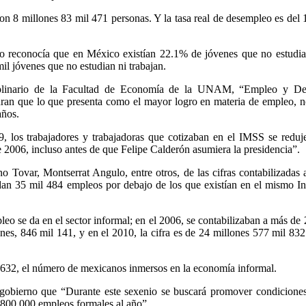
on 8 millones 83 mil 471 personas. Y la tasa real de desempleo es del
 reconocía que en México existían 22.1% de jóvenes que no estudian
il jóvenes que no estudian ni trabajan.
sciplinario de la Facultad de Economía de la UNAM, “Empleo y D
ran que lo que presenta como el mayor logro en materia de empleo, no
años.
 los trabajadores y trabajadoras que cotizaban en el IMSS se reduj
 2006, incluso antes de que Felipe Calderón asumiera la presidencia”.
Tovar, Montserrat Angulo, entre otros, de las cifras contabilizadas a
dan 35 mil 484 empleos por debajo de los que existían en el mismo Ins
o se da en el sector informal; en el 2006, se contabilizaban a más de
nes, 846 mil 141, y en el 2010, la cifra es de 24 millones 577 mil 8
il 632, el número de mexicanos inmersos en la economía informal.
gobierno que “Durante este sexenio se buscará promover condiciones
, 800,000 empleos formales al año”.