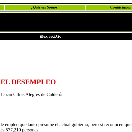
¿Quiénes Somos?
Contáctanos
México,D.F.
S EL DESEMPLEO
hazan Cifras Alegres de Calderón
s de empleo que tanto presume el actual gobierno, pero sí reconocen que
nes 577,210 personas.