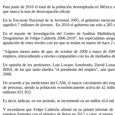
Para junio de 2010 el total de la población desempleada en México s
que marca la tasa de desocupación oficial.
En la Encuesta Nacional de la Juventud 2005, el gobierno mexicano
significó 7 millones de jóvenes. En 2010 el gobierno tan solo a 285 m
En el reporte de Investigación del Centro de Análisis Multidi
Desgobierno de Felipe Calderón 2006-2010”, los especialistas asegu
igualación de estos niveles con los que se tenían en marzo de hace 2 
“Algunos meses antes de que, de octubre de 2008 a mayo de 2009,
empleos, retrocediendo a niveles comparables con los de mediados de
En opinión de los profesores, Luis Lozano Arredondo, David Lozano 
IMSS, de las que tanto alardea “el presidente del empleo”, aún que
2008.
De acuerdo a las mediciones del CAM, el mayor crecimiento del emple
de personas, siendo la población económicamente activa de 42 millo
millones 651 832.
Es decir, indican, en ese periodo, se incrementó en un millón 414 m
Y recordaron que Felipe Calderón afirmó en su primer informe de 
empleos formales con el objetivo de llegar en 2012 a crear, al menos