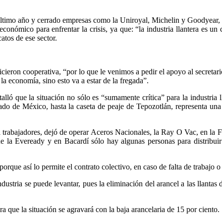
último año y cerrado empresas como la Uniroyal, Michelin y Goodyear, 
económico para enfrentar la crisis, ya que: “la industria llantera es u
tos de ese sector.
icieron cooperativa, “por lo que le venimos a pedir el apoyo al secretar
 la economía, sino esto va a estar de la fregada”.
alló que la situación no sólo es “sumamente crítica” para la industria l
tado de México, hasta la caseta de peaje de Tepozotlán, representa una
trabajadores, dejó de operar Aceros Nacionales, la Ray O Vac, en l
 que la Eveready y en Bacardí sólo hay algunas personas para distribui
porque así lo permite el contrato colectivo, en caso de falta de trabajo 
stria se puede levantar, pues la eliminación del arancel a las llantas 
ra que la situación se agravará con la baja arancelaria de 15 por ciento.