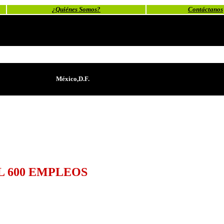
¿Quiénes Somos?
Contáctanos
México,D.F.
L 600 EMPLEOS