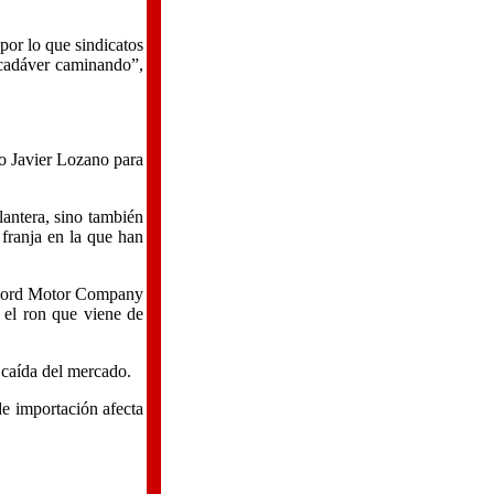
por lo que sindicatos
n cadáver caminando”,
io Javier Lozano para
lantera, sino también
 franja en la que han
a Ford Motor Company
r el ron que viene de
o caída del mercado.
de importación afecta