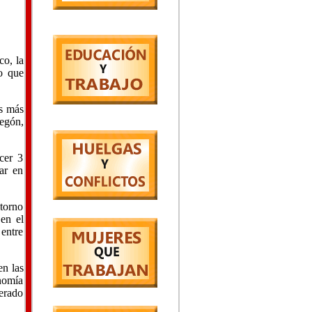
co, la
o que
es más
regón,
ocer 3
ar en
torno
en el
 entre
en las
onomía
erado