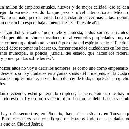
un millón de empleos anuales, nuevos y de mejor calidad, eso se de
ejan la escuela, viendo lo que pasa a nivel internacional, México 
%, no es malo, pero tenemos la capacidad de hacer más la tasa de inf
tipo de cambio espera baja a menos de 13 a fines de año.
e seguridad y resaltó: “nos duele y molesta, todos somos causantes
sólo permitieron sino se involucraron al venderles propiedades muy ca
 el crimen organizado no se metió por obra del espíritu santo ni fue de 
iedad debe retomar su liderazgo, formar consejos ciudadanos en los est
nte municipal, la policía, judicial del estado, que hacen los federal
y poner puntos sobre las íes”.
índices altos no voy a decir los nombres, es como uno como empresario
desvíelo, si hay ciudades en algunas zonas del norte país, en la costa 
piso es impresionante, lo ven fuera de hay de todo, empresas han queb
des.
tán creciendo, están generando empleos, la sensación es que hay 
e todo está mal y eso no es cierto, dijo. Lo que se debe hacer es camb
 hay más secuestros, en Phoenix, hay más asesinatos en Tucson q
. Porque eso nos se dice allá que en Estados Unidos las ciudades n
as que en Ciudad Juárez.