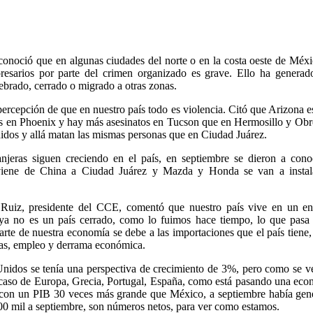
onoció que en algunas ciudades del norte o en la costa oeste de Méxi
resarios por parte del crimen organizado es grave. Ello ha generad
rado, cerrado o migrado a otras zonas.
percepción de que en nuestro país todo es violencia. Citó que Arizona 
s en Phoenix y hay más asesinatos en Tucson que en Hermosillo y Ob
nidos y allá matan las mismas personas que en Ciudad Juárez.
anjeras siguen creciendo en el país, en septiembre se dieron a con
viene de China a Ciudad Juárez y Mazda y Honda se van a instal
Ruiz, presidente del CCE, comentó que nuestro país vive en un en
 ya no es un país cerrado, como lo fuimos hace tiempo, lo que pasa 
rte de nuestra economía se debe a las importaciones que el país tiene,
sas, empleo y derrama económica.
Unidos se tenía una perspectiva de crecimiento de 3%, pero como se v
l caso de Europa, Grecia, Portugal, España, como está pasando una ec
 con un PIB 30 veces más grande que México, a septiembre había gen
00 mil a septiembre, son números netos, para ver como estamos.