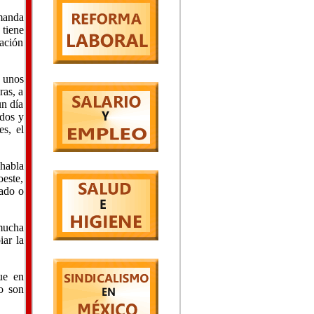
manda
tiene
lación
 unos
ras, a
un día
ados y
es, el
 habla
oeste,
rado o
mucha
iar la
ue en
o son