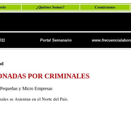
orio
¿Quiénes Somos?
Contáctanos
011
Portal Semanario
www.frecuencialabora
ad
ONADAS POR CRIMINALES
 Pequeñas y Micro Empresas
les se Asientan en el Norte del País.