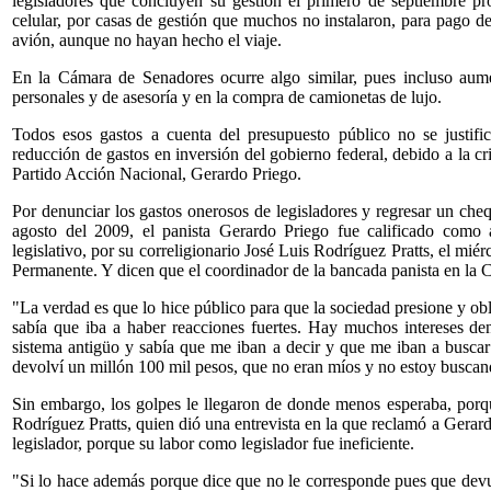
legisladores que concluyen su gestión el primero de septiembre p
celular, por casas de gestión que muchos no instalaron, para pago de
avión, aunque no hayan hecho el viaje.
En la Cámara de Senadores ocurre algo similar, pues incluso aume
personales y de asesoría y en la compra de camionetas de lujo.
Todos esos gastos a cuenta del presupuesto público no se justific
reducción de gastos en inversión del gobierno federal, debido a la cr
Partido Acción Nacional, Gerardo Priego.
Por denunciar los gastos onerosos de legisladores y regresar un che
agosto del 2009, el panista Gerardo Priego fue calificado como 
legislativo, por su correligionario José Luis Rodríguez Pratts, el mié
Permanente. Y dicen que el coordinador de la bancada panista en la C
"La verdad es que lo hice público para que la sociedad presione y o
sabía que iba a haber reacciones fuertes. Hay muchos intereses dent
sistema antigüo y sabía que me iban a decir y que me iban a buscar
devolví un millón 100 mil pesos, que no eran míos y no estoy buscan
Sin embargo, los golpes le llegaron de donde menos esperaba, porq
Rodríguez Pratts, quien dió una entrevista en la que reclamó a Gera
legislador, porque su labor como legislador fue ineficiente.
"Si lo hace además porque dice que no le corresponde pues que devue