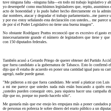
tuve ninguna falta –ninguna falta—en todo mi trabajo legislativo y a
yo desempeñé como muchísimos legisladores que, repito, asumimos en 
acto de honestidad y lo pudo haber hecho directamente en la admin
dar nombres, atacar y degradar el trabajo parlamentario...me parece 
y por eso estoy señalando esta declaración con ustedes... me parece 
de por sí el Poder Legislativo no tiene una buena imagen".
No obstante Rodríguez Prattss reconoció que es excesivo el gasto 
innecesariamente grande el número de legistadores que tiene y que
con 150 diputados federales.
También acusó a Gerardo Priego de querer obtener del Partido Acció
que fuera candidato a la gubernatura de Tabasco. Esto lo confirmó e
dijo que él estaba de acuerdo en poner una cantidad igual para su ca
agregó, nadie puede ganar.
"Me pidieron a mi que fuera candidato. Me senté a platicar con Luis 
a mi me parece que ustedes nada más están buscando a quién ensa
¿ustedes pueden conseguir otro, para siquiera hacer una campaña 
dije que no, porque no puedo hacerlo sólo".
Me gustaría más que ese enojo les empujara más a poner candados p
de personas en pobreza le sobre dinero del erario público a un diputa