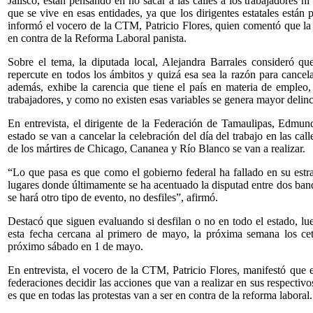
Jalisco, están pensando en no sacar a las calles a los trabajadores ni
que se vive en esas entidades, ya que los dirigentes estatales están 
informó el vocero de la CTM, Patricio Flores, quien comentó que la 
en contra de la Reforma Laboral panista.
Sobre el tema, la diputada local, Alejandra Barrales consideró qu
repercute en todos los ámbitos y quizá esa sea la razón para cancel
además, exhibe la carencia que tiene el país en materia de empleo, 
trabajadores, y como no existen esas variables se genera mayor delin
En entrevista, el dirigente de la Federación de Tamaulipas, Edm
estado se van a cancelar la celebración del día del trabajo en las call
de los mártires de Chicago, Cananea y Río Blanco se van a realizar.
“Lo que pasa es que como el gobierno federal ha fallado en su estr
lugares donde últimamente se ha acentuado la disputad entre dos ban
se hará otro tipo de evento, no desfiles”, afirmó.
Destacó que siguen evaluando si desfilan o no en todo el estado, lu
esta fecha cercana al primero de mayo, la próxima semana los cet
próximo sábado en 1 de mayo.
En entrevista, el vocero de la CTM, Patricio Flores, manifestó que 
federaciones decidir las acciones que van a realizar en sus respectiv
es que en todas las protestas van a ser en contra de la reforma laboral.