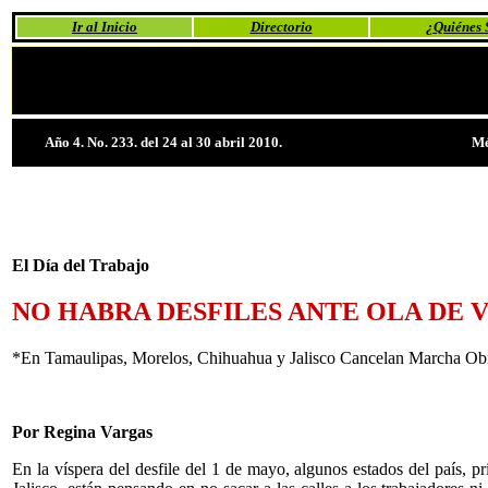
Ir al Inicio
Directorio
¿Quiénes
Año 4. No. 233. del 24 al 30 abril 2010.
Mé
El Día del Trabajo
NO HABRA DESFILES ANTE OLA DE 
*En Tamaulipas, Morelos, Chihuahua y Jalisco Cancelan Marcha Obr
Por Regina Vargas
En la víspera del desfile del 1 de mayo, algunos estados del país, 