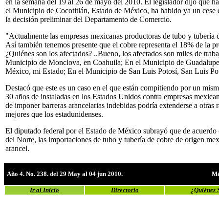
en la semana del 19 al 26 de mayo del 2010. El legislador dijo que ha
el Municipio de Cocotitlán, Estado de México, ha habido ya un cese 
la decisión preliminar del Departamento de Comercio.
"Actualmente las empresas mexicanas productoras de tubo y tubería
Así también tenemos presente que el cobre representa el 18% de la p
¿Quiénes son los afectados? ..Bueno, los afectados son miles de traba
Municipio de Monclova, en Coahuila; En el Municipio de Guadalupe
México, mi Estado; En el Municipio de San Luis Potosí, San Luis Pot
Destacó que este es un caso en el que están compitiendo por un mis
30 años de instaladas en los Estados Unidos contra empresas mexican
de imponer barreras arancelarias indebidas podría extenderse a otra
mejores que los estadunidenses.
El diputado federal por el Estado de México subrayó que de acuerdo
del Norte, las importaciones de tubo y tubería de cobre de origen me
arancel.
Año 4. No. 238. del 29 May al 04 jun 2010.
Mé
Ir al Inicio
Directorio
¿Quiénes 