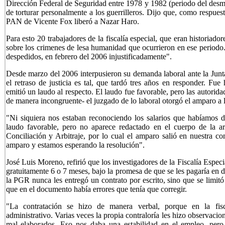
Dirección Federal de Seguridad entre 1978 y 1982 (periodo del desma
de torturar personalmente a los guerrilleros. Dijo que, como respues
PAN de Vicente Fox liberó a Nazar Haro.
Para esto 20 trabajadores de la fiscalía especial, que eran historiado
sobre los crimenes de lesa humanidad que ocurrieron en ese period
despedidos, en febrero del 2006 injustificadamente".
Desde marzo del 2006 interpusieron su demanda laboral ante la Junta
el retraso de justicia es tal, que tardó tres años en responder. Fu
emitió un laudo al respecto. El laudo fue favorable, pero las autori
de manera incongruente- el juzgado de lo laboral otorgó el amparo a 
"Ni siquiera nos estaban reconociendo los salarios que habíamos 
laudo favorable, pero no aparece redactado en el cuerpo de la ar
Conciliación y Arbitraje, por lo cual el amparo salió en nuestra c
amparo y estamos esperando la resolución".
José Luis Moreno, refirió que los investigadores de la Fiscalía Especia
gratuitamente 6 o 7 meses, bajo la promesa de que se les pagaría en 
la PGR nunca les entregó un contrato por escrito, sino que se limit
que en el documento había errores que tenía que corregir.
"La contratación se hizo de manera verbal, porque en la fisc
administrativo. Varias veces la propia contraloría les hizo observaci
mal elaborados. Eso nos daba una estabilidad en el empleo, pero 