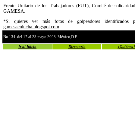
Frente Unitario de los Trabajadores (FUT), Comité de solidarida
GAMESA.
*Si quieres ver más fotos de golpeadores identificados p
gamesaenlucha.blogspot.com
No.134. del 17 al 23 mayo 2008. México,D.F.
Ir al Inicio
Directorio
¿Quiénes 