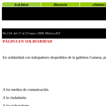
Ir al Inicio
Directorio
¿Quiénes 
No.134. del 17 al 23 mayo 2008. México,D.F.
PÁGINA EN SOLIDARIDAD
En solidaridad con trabajadores despedidos de la galletera Gamesa, 
A los medios de comunicación.
A la ciudadanía.
A los trabajadores.