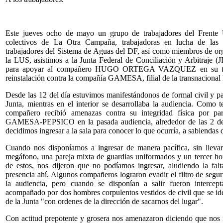
Este jueves ocho de mayo un grupo de trabajadores del Frente U
colectivos de La Otra Campaña, trabajadoras en lucha de las 
trabajadores del Sistema de Aguas del DF, así como miembros de or
la LUS, asistimos a la Junta Federal de Conciliación y Arbitraje 
para apoyar al compañero HUGO ORTEGA VAZQUEZ en su terc
reinstalación contra la compañía GAMESA, filial de la transnacion
Desde las 12 del día estuvimos manifestándonos de formal civil y pací
Junta, mientras en el interior se desarrollaba la audiencia. Como
compañero recibió amenazas contra su integridad física por p
GAMESA-PEPSICO en la pasada audiencia, alrededor de las 2 de
decidimos ingresar a la sala para conocer lo que ocurría, a sabiendas 
Cuando nos disponíamos a ingresar de manera pacífica, sin lleva
megáfono, una pareja mixta de guardias uniformados y un tercer hom
de estos, nos dijeron que no podíamos ingresar, aludiendo la falt
presencia ahí. Algunos compañeros lograron evadir el filtro de segur
la audiencia, pero cuando se disponían a salir fueron interce
acompañado por dos hombres corpulentos vestidos de civil que se id
de la Junta "con ordenes de la dirección de sacarnos del lugar".
Con actitud prepotente y grosera nos amenazaron diciendo que nos ib