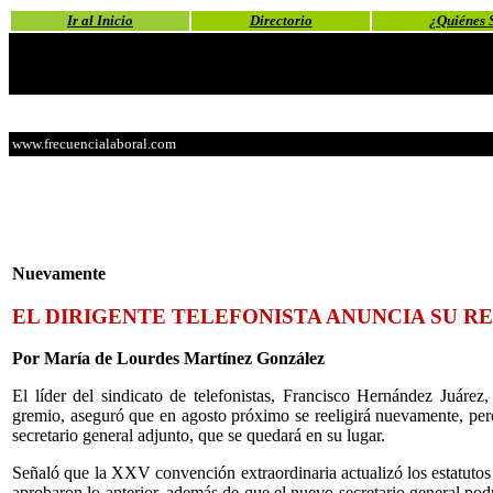
Ir al Inicio
Directorio
¿Quiénes 
www.frecuencialaboral.com
Nuevamente
EL DIRIGENTE TELEFONISTA ANUNCIA SU R
Por María de Lourdes Martínez González
El líder del sindicato de telefonistas, Francisco Hernández Juárez
gremio, aseguró que en agosto próximo se reeligirá nuevamente, pero
secretario general adjunto, que se quedará en su lugar.
Señaló que la XXV convención extraordinaria actualizó los estatutos
aprobaron lo anterior, además de que el nuevo secretario general podr