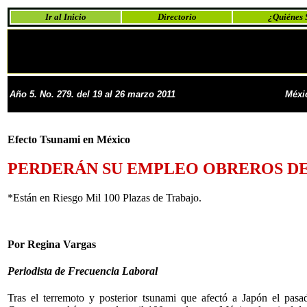
Ir al Inicio
Directorio
¿Quiénes
Año 5. No. 279. del 19 al 26 marzo 2011
Méxi
Efecto Tsunami en México
PERDERÁN SU EMPLEO OBREROS D
*Están en Riesgo Mil 100 Plazas de Trabajo.
Por Regina Vargas
Periodista de Frecuencia Laboral
Tras el terremoto y posterior tsunami que afectó a Japón el pa