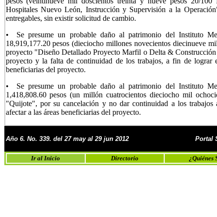
pesos (veintinueve mil doscientos treinta y nueve pesos 20/10
Hospitales Nuevo León, Instrucción y Supervisión a la Operació
entregables, sin existir solicitud de cambio.
• Se presume un probable daño al patrimonio del Instituto M
18,919,177.20 pesos (dieciocho millones novecientos diecinueve mil 
proyecto "Diseño Detallado Proyecto Marfil o Delta & Construcción d
proyecto y la falta de continuidad de los trabajos, a fin de lograr 
beneficiarias del proyecto.
• Se presume un probable daño al patrimonio del Instituto M
1,418,808.60 pesos (un millón cuatrocientos dieciocho mil ochoc
"Quijote", por su cancelación y no dar continuidad a los trabajos a
afectar a las áreas beneficiarias del proyecto.
Año 6. No.
339. del 27 may al 29 jun 2012
Portal
Ir al Inicio
Directorio
¿Quiénes