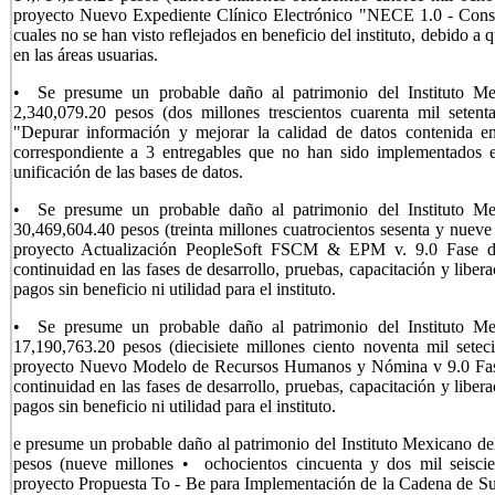
proyecto Nuevo Expediente Clínico Electrónico "NECE 1.0 - Constr
cuales no se han visto reflejados en beneficio del instituto, debido a
en las áreas usuarias.
• Se presume un probable daño al patrimonio del Instituto M
2,340,079.20 pesos (dos millones trescientos cuarenta mil sete
"Depurar información y mejorar la calidad de datos contenida en
correspondiente a 3 entregables que no han sido implementados en 
unificación de las bases de datos.
• Se presume un probable daño al patrimonio del Instituto M
30,469,604.40 pesos (treinta millones cuatrocientos sesenta y nueve
proyecto Actualización PeopleSoft FSCM & EPM v. 9.0 Fase de
continuidad en las fases de desarrollo, pruebas, capacitación y liber
pagos sin beneficio ni utilidad para el instituto.
• Se presume un probable daño al patrimonio del Instituto M
17,190,763.20 pesos (diecisiete millones ciento noventa mil setec
proyecto Nuevo Modelo de Recursos Humanos y Nómina v 9.0 Fase 
continuidad en las fases de desarrollo, pruebas, capacitación y liber
pagos sin beneficio ni utilidad para el instituto.
e presume un probable daño al patrimonio del Instituto Mexicano d
pesos (nueve millones • ochocientos cincuenta y dos mil seiscie
proyecto Propuesta To - Be para Implementación de la Cadena de Su