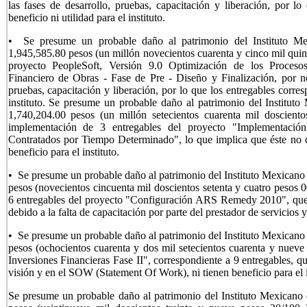
las fases de desarrollo, pruebas, capacitación y liberación, por l
beneficio ni utilidad para el instituto.
• Se presume un probable daño al patrimonio del Instituto M
1,945,585.80 pesos (un millón novecientos cuarenta y cinco mil quin
proyecto PeopleSoft, Versión 9.0 Optimización de los Procesos
Financiero de Obras - Fase de Pre - Diseño y Finalización, por no
pruebas, capacitación y liberación, por lo que los entregables corres
instituto. Se presume un probable daño al patrimonio del Institut
1,740,204.00 pesos (un millón setecientos cuarenta mil dosciento
implementación de 3 entregables del proyecto "Implementació
Contratados por Tiempo Determinado", lo que implica que éste no cu
beneficio para el instituto.
• Se presume un probable daño al patrimonio del Instituto Mexicano
pesos (novecientos cincuenta mil doscientos setenta y cuatro pesos 
6 entregables del proyecto "Configuración ARS Remedy 2010", que car
debido a la falta de capacitación por parte del prestador de servicios y
• Se presume un probable daño al patrimonio del Instituto Mexicano
pesos (ochocientos cuarenta y dos mil setecientos cuarenta y nuev
Inversiones Financieras Fase II", correspondiente a 9 entregables, q
visión y en el SOW (Statement Of Work), ni tienen beneficio para el i
Se presume un probable daño al patrimonio del Instituto Mexicano