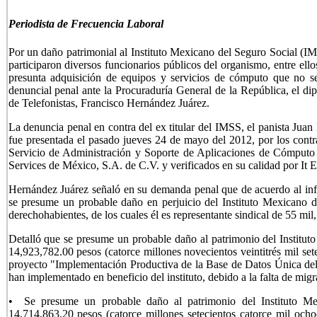
Periodista de Frecuencia Laboral
Por un daño patrimonial al Instituto Mexicano del Seguro Social (IM
participaron diversos funcionarios públicos del organismo, entre ello
presunta adquisición de equipos y servicios de cómputo que no se
denuncial penal ante la Procuraduría General de la República, el dip
de Telefonistas, Francisco Hernández Juárez.
La denuncia penal en contra del ex titular del IMSS, el panista Juan
fue presentada el pasado jueves 24 de mayo del 2012, por los contr
Servicio de Administración y Soporte de Aplicaciones de Cómputo 
Services de México, S.A. de C.V. y verificados en su calidad por It E
Hernández Juárez señaló en su demanda penal que de acuerdo al inf
se presume un probable daño en perjuicio del Instituto Mexicano d
derechohabientes, de los cuales él es representante sindical de 55 mil,
Detalló que se presume un probable daño al patrimonio del Institu
14,923,782.00 pesos (catorce millones novecientos veintitrés mil se
proyecto "Implementación Productiva de la Base de Datos Única del
han implementado en beneficio del instituto, debido a la falta de migr
• Se presume un probable daño al patrimonio del Instituto M
14,714,863.20 pesos (catorce millones setecientos catorce mil ocho