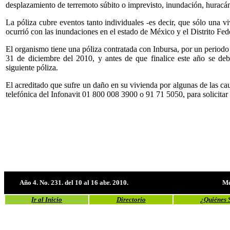
desplazamiento de terremoto súbito o imprevisto, inundación, huracán,
La póliza cubre eventos tanto individuales -es decir, que sólo una 
ocurrió con las inundaciones en el estado de México y el Distrito Fed
El organismo tiene una póliza contratada con Inbursa, por un periodo 
31 de diciembre del 2010, y antes de que finalice este año se debe
siguiente póliza.
El acreditado que sufre un daño en su vivienda por algunas de las c
telefónica del Infonavit 01 800 008 3900 o 91 71 5050, para solicitar 
Año 4. No. 231. del 10 al 16 abr. 2010.
Mé
Ir al Inicio
Directorio
¿Quiénes 