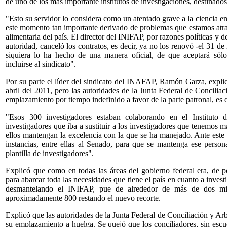
de uno de los más importante institutos de investigaciones, destinados 
"Esto su servidor lo considera como un atentado grave a la ciencia en
este momento tan importante derivado de problemas que estamos atr
alimentaria del país. El director del INIFAP, por razones políticas y de
autoridad, canceló los contratos, es decir, ya no los renovó -el 31 de
siquiera lo ha hecho de una manera oficial, de que aceptará sólo
incluirse al sindicato".
Por su parte el líder del sindicato del INAFAP, Ramón Garza, explic
abril del 2011, pero las autoridades de la Junta Federal de Conciliac
emplazamiento por tiempo indefinido a favor de la parte patronal, es 
"Esos 300 investigadores estaban colaborando en el Institut
investigadores que iba a sustituir a los investigadores que tenemos má
ellos mantengan la excelencia con la que se ha manejado. Ante este a
instancias, entre ellas al Senado, para que se mantenga ese person
plantilla de investigadores".
Explicó que como en todas las áreas del gobierno federal era, de po
para abarcar toda las necesidades que tiene el país en cuanto a invest
desmantelando el INIFAP, pue de alrededor de más de dos mil
aproximadamente 800 restando el nuevo recorte.
Explicó que las autoridades de la Junta Federal de Conciliación y Arbi
su emplazamiento a huelga. Se quejó que los conciliadores, sin escu