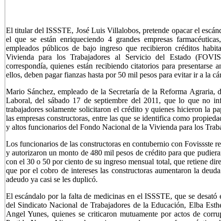
El titular del ISSSTE, José Luis Villalobos, pretende opacar el escá
el que se están enriqueciendo 4 grandes empresas farmacéuticas
empleados públicos de bajo ingreso que recibieron créditos habit
Vivienda para los Trabajadores al Servicio del Estado (FOV
correspondía, quienes están recibiendo citatorios para presentarse a
ellos, deben pagar fianzas hasta por 50 mil pesos para evitar ir a la cár
Mario Sánchez, empleado de la Secretaría de la Reforma Agraria, d
Laboral, del sábado 17 de septiembre del 2011, que lo que no inf
trabajadores solamente solicitaron el crédito y quienes hicieron la p
las empresas constructoras, entre las que se identifica como prop
y altos funcionarios del Fondo Nacional de la Vivienda para los Tra
Los funcionarios de las constructoras en contubernio con Fovissste rea
y autorizaron un monto de 480 mil pesos de crédito para que pudiera
con el 30 o 50 por ciento de su ingreso mensual total, que retiene d
que por el cobro de intereses las constructoras aumentaron la deuda 
adeudo ya casi se les duplicó.
El escándalo por la falta de medicinas en el ISSSTE, que se desató e
del Sindicato Nacional de Trabajadores de la Educación, Elba Esthe
Angel Yunes, quienes se criticaron mutuamente por actos de corru