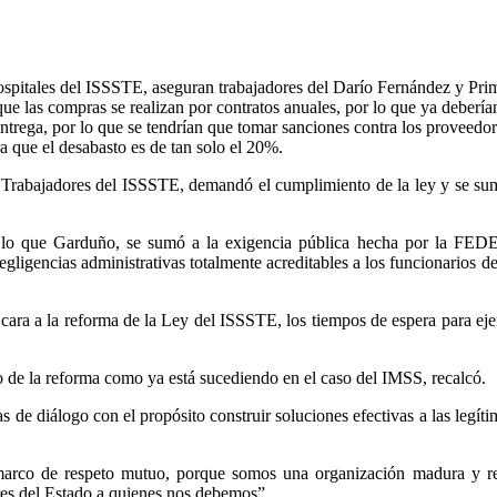
hospitales del ISSSTE, aseguran trabajadores del Darío Fernández y Pr
e las compras se realizan por contratos anuales, por lo que ya deberían
entrega, por lo que se tendrían que tomar sanciones contra los proveedo
a que el desabasto es de tan solo el 20%.
Trabajadores del ISSSTE, demandó el cumplimiento de la ley y se sum
r lo que Garduño, se sumó a la exigencia pública hecha por la FE
egligencias administrativas totalmente acreditables a los funcionarios de
ara a la reforma de la Ley del ISSSTE, los tiempos de espera para eje
aso de la reforma como ya está sucediendo en el caso del IMSS, recalcó.
as de diálogo con el propósito construir soluciones efectivas a las legí
 marco de respeto mutuo, porque somos una organización madura y r
res del Estado a quienes nos debemos”.