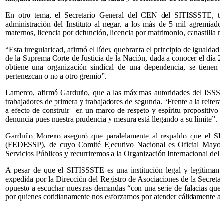
En otro tema, el Secretario General del CEN del SITISSSTE, ta
administración del Instituto al negar, a los más de 5 mil agremiado
maternos, licencia por defunción, licencia por matrimonio, canastilla 
“Esta irregularidad, afirmó el líder, quebranta el principio de igualda
de la Suprema Corte de Justicia de la Nación, dada a conocer el día 
obtiene una organización sindical de una dependencia, se tiene
pertenezcan o no a otro gremio”.
Lamento, afirmó Garduño, que a las máximas autoridades del ISSST
trabajadores de primera y trabajadores de segunda. “Frente a la reitera
a efecto de construir –en un marco de respeto y espíritu propositiv
denuncia pues nuestra prudencia y mesura está llegando a su límite”.
Garduño Moreno aseguró que paralelamente al respaldo que el SI
(FEDESSP), de cuyo Comité Ejecutivo Nacional es Oficial Mayor, 
Servicios Públicos y recurriremos a la Organización Internacional del 
A pesar de que el SITISSSTE es una institución legal y legítima
expedida por la Dirección del Registro de Asociaciones de la Secreta
opuesto a escuchar nuestras demandas “con una serie de falacias que 
por quienes cotidianamente nos esforzamos por atender cálidamente a 