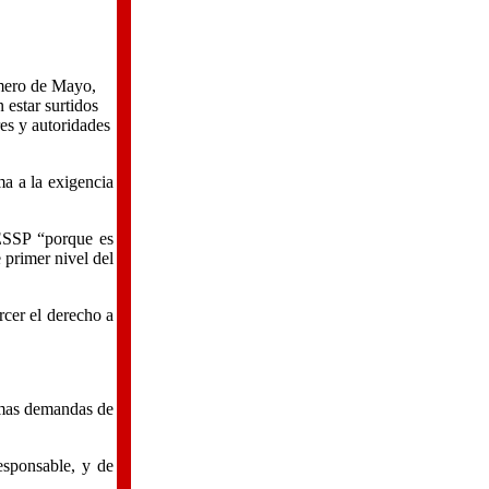
imero de Mayo,
 estar surtidos
res y autoridades
a a la exigencia
DESSP “porque es
 primer nivel del
rcer el derecho a
timas demandas de
esponsable, y de