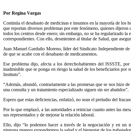
Por Regina Vargas
Continúa el desabasto de medicinas e insumos en la mayoría de los 
que reportan diversos problemas por este fenómeno, quienes dijeron qu
todos los centros desde enero; sin embargo, no se ha regularizado la 
correspondientes. Con ello, desmienten al titular de Salud, que asegur
Juan Manuel Garduño Moreno, líder del Sindicato Independiente de 
de que se acabe con el desabasto de medicamentos.
Ese problema dijo, afecta a los derechohabientes del ISSSTE, po
inadmisible que se ponga en riesgo la salud de los beneficiarios por n
Instituto”.
“Además, abundó, contrariamente a las promesas que se nos hizo de c
una consulta y un tratamiento especializado siguen sin ser abatidos”.
Espero que estas deficiencias, enfatizó, no sean el preludio del frac
Por lo que emplazó, a las autoridades a reiniciar cuanto antes las mes
sus representados y de mejorar la relación laboral.
Ello, dijo “lo podemos hacer a través de la negociación y en un
ninguna manera expondremos la salud y el bienestar de los trabajado