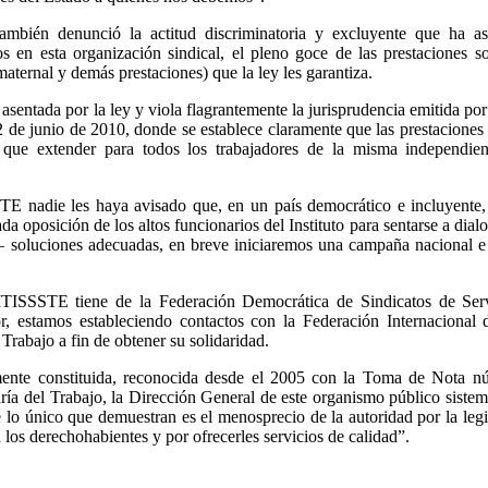
mbién denunció la actitud discriminatoria y excluyente que ha as
s en esta organización sindical, el pleno goce de las prestaciones so
maternal y demás prestaciones) que la ley les garantiza.
d asentada por la ley y viola flagrantemente la jurisprudencia emitida po
2 de junio de 2010, donde se establece claramente que las prestaciones
n que extender para todos los trabajadores de la misma independie
E nadie les haya avisado que, en un país democrático e incluyente
da oposición de los altos funcionarios del Instituto para sentarse a dial
o– soluciones adecuadas, en breve iniciaremos una campaña nacional e 
TISSSTE tiene de la Federación Democrática de Sindicatos de Serv
estamos estableciendo contactos con la Federación Internacional 
Trabajo a fin de obtener su solidaridad.
mente constituida, reconocida desde el 2005 con la Toma de Nota 
ría del Trabajo, la Dirección General de este organismo público siste
lo único que demuestran es el menosprecio de la autoridad por la legi
los derechohabientes y por ofrecerles servicios de calidad”.