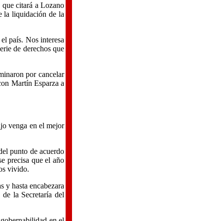
n que citará a Lozano
la liquidación de la
el país. Nos interesa
serie de derechos que
rminaron por cancelar
 con Martín Esparza a
ajo venga en el mejor
 del punto de acuerdo
se precisa que el año
os vivido.
as y hasta encabezara
de la Secretaría del
 gobernabilidad en el