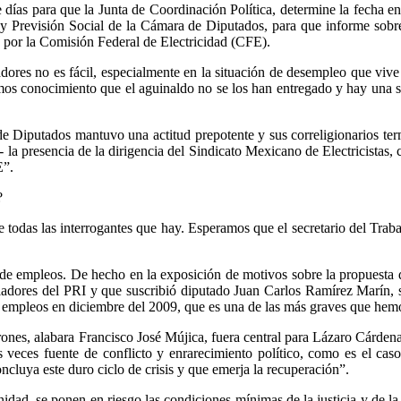
 días para que la Junta de Coordinación Política, determine la fecha e
y Previsión Social de la Cámara de Diputados, para que informe sobre 
 por la Comisión Federal de Electricidad (CFE).
res no es fácil, especialmente en la situación de desempleo que vive 
emos conocimiento que el aguinaldo no se los han entregado y hay una 
de Diputados mantuvo una actitud prepotente y sus correligionarios te
 la presencia de la dirigencia del Sindicato Mexicano de Electricistas,
E”.
?
 todas las interrogantes que hay. Esperamos que el secretario del Trab
a de empleos. De hecho en la exposición de motivos sobre la propuesta
isladores del PRI y que suscribió diputado Juan Carlos Ramírez Marín, 
e empleos en diciembre del 2009, que es una de las más graves que hem
rones, alabara Francisco José Mújica, fuera central para Lázaro Cárden
eces fuente de conflicto y enrarecimiento político, como es el caso 
oncluya este duro ciclo de crisis y que emerja la recuperación”.
idad, se ponen en riesgo las condiciones mínimas de la justicia y de la