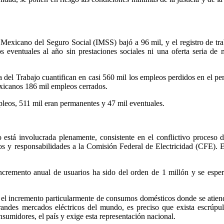
o Mexicano del Seguro Social (IMSS) bajó a 96 mil, y el registro de tr
 eventuales al año sin prestaciones sociales ni una oferta seria de 
a del Trabajo cuantifican en casi 560 mil los empleos perdidos en el per
mexicanos 186 mil empleos cerrados.
pleos, 511 mil eran permanentes y 47 mil eventuales.
 está involucrada plenamente, consistente en el conflictivo proceso d
s y responsabilidades a la Comisión Federal de Electricidad (CFE). Es
remento anual de usuarios ha sido del orden de 1 millón y se esper
 el incremento particularmente de consumos domésticos donde se atien
randes mercados eléctricos del mundo, es preciso que exista escrúpulo
nsumidores, el país y exige esta representación nacional.