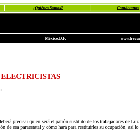
¿Quiénes Somos?
Contáctanos
México,D.F.
www.frecue
 ELECTRICISTAS
o
eberá precisar quien será el patrón sustituto de los trabajadores de Luz
n de esa paraestatal y cómo hará para restituirles su ocupación, así lo 