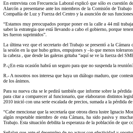
En entrevista con Frecuencia Laboral explicó que sólo es cuestión de
Alarcón a presentarse ante los miembros de la Comisión de Trabajo 
Compañía de Luz y Fuerza del Centro y la asunción de sus funciones
“Estamos muy preocupados porque poner en la calle a 44 mil trabajado
saber la estrategia que está llevando a cabo el gobierno, porque ten
les fueron suprimidos”.
La última vez que el secretario del Trabajo se presentó a la Cámara 
la sesión en la que hubo gritos, empujones y –lo que menos toleraron-
la cabeza , que desde las galeras gritaba “aquí se ve la fuerza del SM
P.-¿En esta ocasión habrá un seguro para que no suspenda la reunión
R.- A nosotros nos interesa que haya un diálogo maduro, que conteste
de los ánimos.
Para su nueva cita se le pedirá también que informe sobre la pérdid
para citar a comparecer al funcionario, que elaboraron distintos leg
2010 inició con una serie escalada de precios, sumada a la pérdida d
“Cabe mencionar que la secretaría que otrora diera lustre Ignacio Mo
algún respetable miembro de esta Cámara, ha sido pasiva y muchas v
Trabajo. Esta situación debilita la esperanza de la población de que c
Señalan que ante el desempleo de no actuar con efectividad y oportun