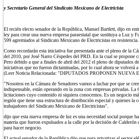
y Secretario General del Sindicato Mexicano de Electricista
El recién electo senador de la República, Manuel Bartlett, dijo en entr
ley para crear una nueva empresa paraestatal que sustituya a Luz y F
599 agremiados al Sindicato Mexicano de Electricistas en resistencia.
Como recordarán esta iniciativa fue presentada ante el pleno de la 
del 2010, por José Narro Céspedes del PRD. En la cual se propone cr
Pero debido a que a finales de abril del 2012 el pleno de diputados d
iniciativas que no fueron dictaminadas, por lo cual ahora se volverá 
(Leer Noticia Relacionada: "DIPUTADOS PROPONEN NUEVA
"Nosotros en la Cámara de Senadores vamos a luchar por que se cree
indispensable, están operando en la zona con empresas privadas. La 
licitaciones cuyo contenido ni siquiera conocemos. Es un negocio más
región que tiene una estructura de distribución especial y quienes la
trabajadores del Sindicato Mexicano de Electricistas".
dijo que esta nueva empresa de luz es una necesidad social porque hay
materia que fueron expulsados a la calle por la decisión de Calderón d
para hacer negocio.
El actual senador de la República dijo que para privatizar al sector el