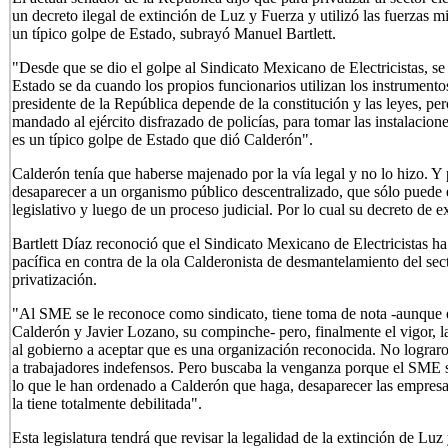
un decreto ilegal de extinción de Luz y Fuerza y utilizó las fuerzas mi
un típico golpe de Estado, subrayó Manuel Bartlett.
"Desde que se dio el golpe al Sindicato Mexicano de Electricistas, s
Estado se da cuando los propios funcionarios utilizan los instrumentos
presidente de la República depende de la constitución y las leyes, pe
mandado al ejército disfrazado de policías, para tomar las instalacio
es un típico golpe de Estado que dió Calderón".
Calderón tenía que haberse majenado por la vía legal y no lo hizo. Y pr
desaparecer a un organismo público descentralizado, que sólo puede e
legislativo y luego de un proceso judicial. Por lo cual su decreto de e
Bartlett Díaz reconoció que el Sindicato Mexicano de Electricistas ha s
pacífica en contra de la ola Calderonista de desmantelamiento del sec
privatización.
"Al SME se le reconoce como sindicato, tiene toma de nota -aunque es
Calderón y Javier Lozano, su compinche- pero, finalmente el vigor, 
al gobierno a aceptar que es una organización reconocida. No lograr
a trabajadores indefensos. Pero buscaba la venganza porque el SME se
lo que le han ordenado a Calderón que haga, desaparecer las empre
la tiene totalmente debilitada".
Esta legislatura tendrá que revisar la legalidad de la extinción de Luz