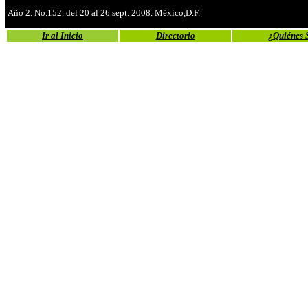
Año 2. No.152. del 20 al 26 sept. 2008. México,D.F.
Ir al Inicio
Directorio
¿Quiénes 