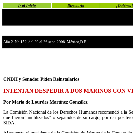
Ir al Inicio
Directorio
¿Quiénes 
Año 2. No.152. del 20 al 26 sept. 2008. México,D.F.
CNDH y Senador Piden Reinstalarlos
INTENTAN DESPEDIR A DOS MARINOS CON VI
Por María de Lourdes Martínez González
La Comisión Nacional de los Derechos Humanos recomendó a la Secre
que fueron “inutilizados” o separados de su cargo, por dar positi
SIDA.
Al respecto el presidente de la Comisión de Marina de la Cámara de