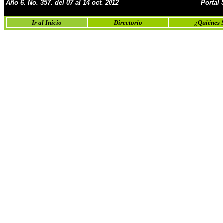
Año 6.
No.
357. del 07 al 14 oct. 2012
Portal
Ir al Inicio
Directorio
¿Quiénes