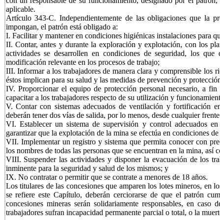
con un responsable de su funcionamiento, designado por el patrón, 
aplicable.
Artículo 343-C. Independientemente de las obligaciones que la pre
impongan, el patrón está obligado a:
I. Facilitar y mantener en condiciones higiénicas instalaciones para 
II. Contar, antes y durante la exploración y explotación, con los pla
actividades se desarrollen en condiciones de seguridad, los que 
modificación relevante en los procesos de trabajo;
III. Informar a los trabajadores de manera clara y comprensible los r
éstos implican para su salud y las medidas de prevención y protección
IV. Proporcionar el equipo de protección personal necesario, a fin 
capacitar a los trabajadores respecto de su utilización y funcionamien
V. Contar con sistemas adecuados de ventilación y fortificación en
deberán tener dos vías de salida, por lo menos, desde cualquier frente
VI. Establecer un sistema de supervisión y control adecuados en 
garantizar que la explotación de la mina se efectúa en condiciones de
VII. Implementar un registro y sistema que permita conocer con pre
los nombres de todas las personas que se encuentran en la mina, así 
VIII. Suspender las actividades y disponer la evacuación de los tr
inminente para la seguridad y salud de los mismos; y
IX. No contratar o permitir que se contrate a menores de 18 años.
Los titulares de las concesiones que amparen los lotes mineros, en lo
se refiere este Capítulo, deberán cerciorarse de que el patrón cum
concesiones mineras serán solidariamente responsables, en caso
trabajadores sufran incapacidad permanente parcial o total, o la muer