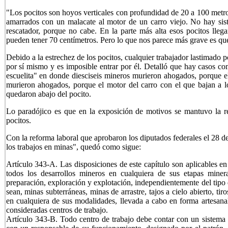
"Los pocitos son hoyos verticales con profundidad de 20 a 100 metro
amarrados con un malacate al motor de un carro viejo. No hay sist
rescatador, porque no cabe. En la parte más alta esos pocitos lle
pueden tener 70 centímetros. Pero lo que nos parece más grave es que
Debido a la estrechez de los pocitos, cualquier trabajador lastimado p
por sí mismo y es imposible entrar por él. Detalló que hay casos co
escuelita" en donde diesciseis mineros murieron ahogados, porque e
murieron ahogados, porque el motor del carro con el que bajan a los
quedaron abajo del pocito.
Lo paradójico es que en la exposición de motivos se mantuvo la re
pocitos.
Con la reforma laboral que aprobaron los diputados federales el 28 de
los trabajos en minas", quedó como sigue:
Artículo 343-A. Las disposiciones de este capítulo son aplicables e
todos los desarrollos mineros en cualquiera de sus etapas miner
preparación, exploración y explotación, independientemente del tipo 
sean, minas subterráneas, minas de arrastre, tajos a cielo abierto, tir
en cualquiera de sus modalidades, llevada a cabo en forma artesanal
consideradas centros de trabajo.
Artículo 343-B. Todo centro de trabajo debe contar con un sistema d