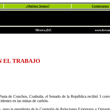
¿Quiénes Somos?
Contáctanos
México,D.F.
www.frecue
N EL TRABAJO
Pasta de Conchos, Coahuila, el Senado de la República recibió 3 conv
ccidentes en las minas de carbón.
n, pero la presidenta de la Comisión de Relaciones Exteriores y Organi