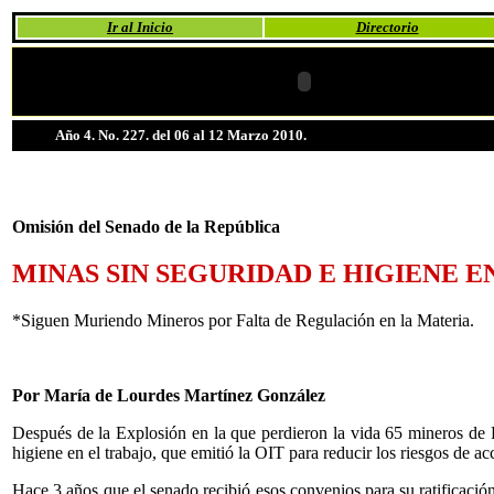
Ir al Inicio
Directorio
Año 4. No. 227. del 06 al 12 Marzo 2010.
Omisión del Senado de la República
MINAS SIN SEGURIDAD E HIGIENE E
*Siguen Muriendo Mineros por Falta de Regulación en la Materia.
Por María de Lourdes Martínez González
Después de la Explosión en la que perdieron la vida 65 mineros de 
higiene en el trabajo, que emitió la OIT para reducir los riesgos de a
Hace 3 años que el senado recibió esos convenios para su ratificació