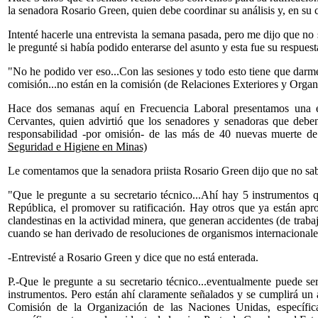
la senadora Rosario Green, quien debe coordinar su análisis y, en su 
Intenté hacerle una entrevista la semana pasada, pero me dijo que no
le pregunté si había podido enterarse del asunto y esta fue su respuest
"No he podido ver eso...Con las sesiones y todo esto tiene que darme
comisión...no están en la comisión (de Relaciones Exteriores y Organ
Hace dos semanas aquí en Frecuencia Laboral presentamos una e
Cervantes, quien advirtió que los senadores y senadoras que deben
responsabilidad -por omisión- de las más de 40 nuevas muerte de
Seguridad e Higiene en Minas)
Le comentamos que la senadora priista Rosario Green dijo que no sab
"Que le pregunte a su secretario técnico...Ahí hay 5 instrumentos 
República, el promover su ratificación. Hay otros que ya están ap
clandestinas en la actividad minera, que generan accidentes (de trab
cuando se han derivado de resoluciones de organismos internacionales
-Entrevisté a Rosario Green y dice que no está enterada.
P.-Que le pregunte a su secretario técnico...eventualmente puede ser
instrumentos. Pero están ahí claramente señalados y se cumplirá un a
Comisión de la Organización de las Naciones Unidas, específic