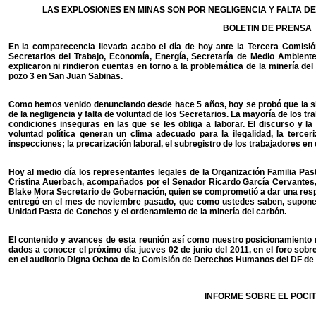
LAS EXPLOSIONES EN MINAS SON POR NEGLIGENCIA Y FALTA D
BOLETIN DE PRENSA
En la comparecencia llevada acabo el día de hoy ante la Tercera Comisi
Secretarios del Trabajo, Economía, Energía, Secretaría de Medio Ambient
explicaron ni rindieron cuentas en torno a la problemática de la minería del 
pozo 3 en San Juan Sabinas.
Como hemos venido denunciando desde hace 5 años, hoy se probó que la sini
de la negligencia y falta de voluntad de los Secretarios. La mayoría de los t
condiciones inseguras en las que se les obliga a laborar. El discurso y la 
voluntad política generan un clima adecuado para la ilegalidad, la tercer
inspecciones; la precarización laboral, el subregistro de los trabajadores en 
Hoy al medio día los representantes legales de la Organización Familia Pa
Cristina Auerbach, acompañados por el Senador Ricardo García Cervantes,
Blake Mora Secretario de Gobernación, quien se comprometió a dar una respue
entregó en el mes de noviembre pasado, que como ustedes saben, supone 
Unidad Pasta de Conchos y el ordenamiento de la minería del carbón.
El contenido y avances de esta reunión así como nuestro posicionamiento 
dados a conocer el próximo día jueves 02 de junio del 2011, en el foro so
en el auditorio Digna Ochoa de la Comisión de Derechos Humanos del DF de l
INFORME SOBRE EL POCIT