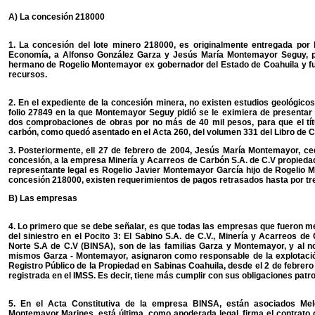
A) La concesión 218000
1. La concesión del lote minero 218000, es originalmente entregada por 
Economía, a Alfonso González Garza y Jesús María Montemayor Seguy, pa
hermano de Rogelio Montemayor ex gobernador del Estado de Coahuila y fu
recursos.
2. En el expediente de la concesión minera, no existen estudios geológicos, 
folio 27849 en la que Montemayor Seguy pidió se le eximiera de presentar l
dos comprobaciones de obras por no más de 40 mil pesos, para que el tít
carbón, como quedó asentado en el Acta 260, del volumen 331 del Libro de C
3. Posteriormente, ell 27 de febrero de 2004, Jesús María Montemayor, ced
concesión, a la empresa Minería y Acarreos de Carbón S.A. de C.V propi
representante legal es Rogelio Javier Montemayor García hijo de Rogelio
concesión 218000, existen requerimientos de pagos retrasados hasta por tre
B) Las empresas
4. Lo primero que se debe señalar, es que todas las empresas que fueron m
del siniestro en el Pocito 3: El Sabino S.A. de C.V., Minería y Acarreos d
Norte S.A de C.V (BINSA), son de las familias Garza y Montemayor, y al no
mismos Garza - Montemayor, asignaron como responsable de la explotació
Registro Público de la Propiedad en Sabinas Coahuila, desde el 2 de febrer
registrada en el IMSS. Es decir, tiene más cumplir con sus obligaciones patr
5. En el Acta Constitutiva de la empresa BINSA, están asociados Mel
Montemayor Marines, está última, como apoderada legal, firma el contrato 