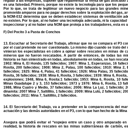
regular a las empresas, suponer que reglamentar la venta de gas asociado
es una falsedad. Primero, porque no existe la tecnología para que los peq
Por lo que, se trata de legitimar un nuevo negocio para las grandes min
promovido amparos para no pagar derechos sobre la explotación del gas, a
la NOM-032 determina que se deben establecer sistemas de ventilación adec
no existen. Por lo que, al no haber una tecnología adecuada, ni la capacidad
inspeccionar y al no haber una NOM que proteja a los trabajadores, esta es un
F) Del Pocito 3 a Pasta de Conchos
13. Escuchar al Secretario del Trabajo, afirmar que no se compara el P3 
por el cual pretende no ser cuestionado. Lo mismo dijo cuando se trato del 
vinieran los especialistas en cobre a opinar sobre rescates en minas de ca
mineros que no fueron rescatados. A partir de entonces, de todas las mi
historia se han siniestrado en todas, absolutamente en todas, se han rescata
1902: Mina 6, El Hondo, 135 fallecidos; 1907: Mina 1, Esperanzas, 16 falleci
Rosita, 200 fallecidos; 1908: Mina 2, Palau, 100 fallecidos; 1910: Mina 2,
fallecidos; 1925: Mina 4, Palau, 41 fallecidos; 1926: Mina Palau, 35 fallecid
Rosita, 36 fallecidos; 1938: Mina 6, Rosita, 3 fallecidos; 1939: Mina 6, Rosita,
explosiones; 1948, Mina 6, Rosita:1 fallecido; 1953: Mina 6, Rosita, 10 fal
Minas Guadalupe 2 y 3, 153 fallecidos; 1973 y 1976: Mina 6, Rosita, 13 falle
1988, Mina Cuatro y Medio, 37 fallecidos; 2006: Mina La Luz, 1 fallecido; 
dinamita: 2007 Mina 7, Saltillito, 1 fallecido; 2009: Mina Lulú, 2 fallecidos; 2
fallecidos; 2011: Mina 7, Saltillito, 2 fallecidos.
14. El Secretario del Trabajo, va a pretender en la comparecencia del mar
actuación y las demás autoridades en el P3, con lo que han hecho de la Mina
Asegura que podrá evitar el “espejeo entre un caso y otro amparado en 
realidad, la historia de rescates en las minas subterráneas de carbón, e