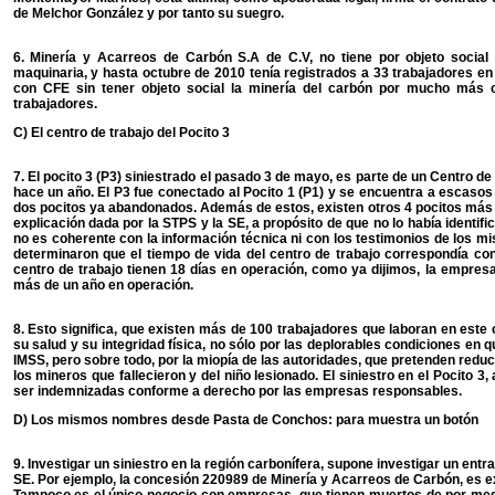
de Melchor González y por tanto su suegro.
6. Minería y Acarreos de Carbón S.A de C.V, no tiene por objeto social 
maquinaria, y hasta octubre de 2010 tenía registrados a 33 trabajadores e
con CFE sin tener objeto social la minería del carbón por mucho más
trabajadores.
C) El centro de trabajo del Pocito 3
7. El pocito 3 (P3) siniestrado el pasado 3 de mayo, es parte de un Centro
hace un año. El P3 fue conectado al Pocito 1 (P1) y se encuentra a escasos
dos pocitos ya abandonados. Además de estos, existen otros 4 pocitos más e
explicación dada por la STPS y la SE, a propósito de que no lo había identif
no es coherente con la información técnica ni con los testimonios de los m
determinaron que el tiempo de vida del centro de trabajo correspondía con
centro de trabajo tienen 18 días en operación, como ya dijimos, la empresa
más de un año en operación.
8. Esto significa, que existen más de 100 trabajadores que laboran en este
su salud y su integridad física, no sólo por las deplorables condiciones en q
IMSS, pero sobre todo, por la miopía de las autoridades, que pretenden reduci
los mineros que fallecieron y del niño lesionado. El siniestro en el Pocito 
ser indemnizadas conforme a derecho por las empresas responsables.
D) Los mismos nombres desde Pasta de Conchos: para muestra un botón
9. Investigar un siniestro en la región carbonífera, supone investigar un ent
SE. Por ejemplo, la concesión 220989 de Minería y Acarreos de Carbón, es 
Tampoco es el único negocio con empresas, que tienen muertos de por med