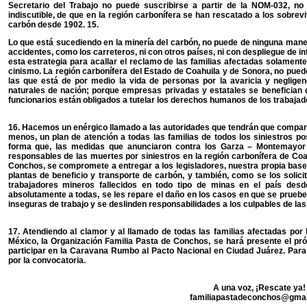
Secretario del Trabajo no puede suscribirse a partir de la NOM-032, no
indiscutible, de que en la región carbonífera se han rescatado a los sobrev
carbón desde 1902. 15.
Lo que está sucediendo en la minería del carbón, no puede de ninguna mane
accidentes, como los carreteros, ni con otros países, ni con despliegue de i
esta estrategia para acallar el reclamo de las familias afectadas solamente
cinismo. La región carbonífera del Estado de Coahuila y de Sonora, no pue
las que está de por medio la vida de personas por la avaricia y neglige
naturales de nación; porque empresas privadas y estatales se benefician d
funcionarios están obligados a tutelar los derechos humanos de los trabajado
16. Hacemos un enérgico llamado a las autoridades que tendrán que compar
menos, un plan de atención a todas las familias de todos los siniestros p
forma que, las medidas que anunciaron contra los Garza – Montemayor 
responsables de las muertes por siniestros en la región carbonífera de Coa
Conchos, se compromete a entregar a los legisladores, nuestra propia base
plantas de beneficio y transporte de carbón, y también, como se los solici
trabajadores mineros fallecidos en todo tipo de minas en el país desd
absolutamente a todas, se les repare el daño en los casos en que se pruebe
inseguras de trabajo y se deslinden responsabilidades a los culpables de las
17. Atendiendo al clamor y al llamado de todas las familias afectadas por l
México, la Organización Familia Pasta de Conchos, se hará presente el próx
participar en la Caravana Rumbo al Pacto Nacional en Ciudad Juárez. Para 
por la convocatoria.
A una voz, ¡Rescate ya!
familiapastadeconchos@gmai