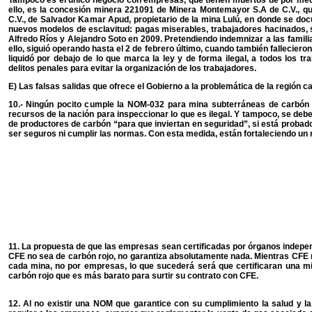
ello, es la concesión minera 221091 de Minera Montemayor S.A de C.V., que
C.V., de Salvador Kamar Apud, propietario de la mina Lulú, en donde se 
nuevos modelos de esclavitud: pagas miserables, trabajadores hacinados, s
Alfredo Ríos y Alejandro Soto en 2009. Pretendiendo indemnizar a las famil
ello, siguió operando hasta el 2 de febrero último, cuando también fallecie
liquidó por debajo de lo que marca la ley y de forma ilegal, a todos los tra
delitos penales para evitar la organización de los trabajadores.
E) Las falsas salidas que ofrece el Gobierno a la problemática de la región c
10.- Ningún pocito cumple la NOM-032 para mina subterráneas de carbón 
recursos de la nación para inspeccionar lo que es ilegal. Y tampoco, se debe
de productores de carbón “para que inviertan en seguridad”, si está probad
ser seguros ni cumplir las normas. Con esta medida, están fortaleciendo u
11. La propuesta de que las empresas sean certificadas por órganos indepe
CFE no sea de carbón rojo, no garantiza absolutamente nada. Mientras CFE n
cada mina, no por empresas, lo que sucederá será que certificaran una m
carbón rojo que es más barato para surtir su contrato con CFE.
12. Al no existir una NOM que garantice con su cumplimiento la salud y la