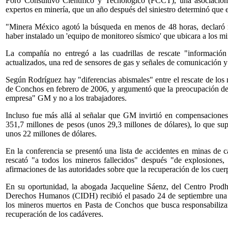
Foro Consultivo Científico y Tecnológico (FCCT), una asociación
expertos en minería, que un año después del siniestro determinó que e
"Minera México agotó la búsqueda en menos de 48 horas, declaró m
haber instalado un 'equipo de monitoreo sísmico' que ubicara a los m
La compañía no entregó a las cuadrillas de rescate "información
actualizados, una red de sensores de gas y señales de comunicación y 
Según Rodríguez hay "diferencias abismales" entre el rescate de los 
de Conchos en febrero de 2006, y argumentó que la preocupación de
empresa" GM y no a los trabajadores.
Incluso fue más allá al señalar que GM invirtió en compensaciones 
351,7 millones de pesos (unos 29,3 millones de dólares), lo que sup
unos 22 millones de dólares.
En la conferencia se presentó una lista de accidentes en minas de
rescató "a todos los mineros fallecidos" después "de explosiones,
afirmaciones de las autoridades sobre que la recuperación de los cuer
En su oportunidad, la abogada Jacqueline Sáenz, del Centro Prod
Derechos Humanos (CIDH) recibió el pasado 24 de septiembre una 
los mineros muertos en Pasta de Conchos que busca responsabilizar
recuperación de los cadáveres.