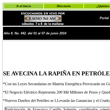
Ir al Inicio
Directorio
¿Quiénes
Portal
Año
8
. No.
442. del
01 al 07 de
junio
2014
SE AVECINA LA RAPIÑA EN PETRÓL
*Con las Leyes Secundarias en Materia Energética Provocarán un Gr
*El Negocio Eléctrico Representa 200 Mil Millones de Pesos y Que
*Nuevos Dueños del Petróleo se LLevarán las Ganancias y el Crudo.
Participación de Francisco Carrillo Soberón, coordinador cole