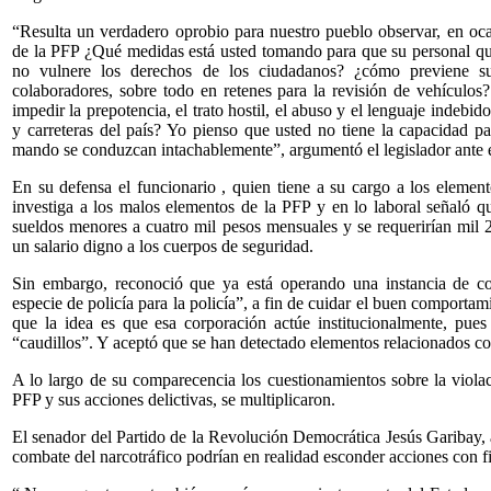
“Resulta un verdadero oprobio para nuestro pueblo observar, en oca
de la PFP ¿Qué medidas está usted tomando para que su personal que
no vulnere los derechos de los ciudadanos? ¿cómo previene su 
colaboradores, sobre todo en retenes para la revisión de vehículos?
impedir la prepotencia, el trato hostil, el abuso y el lenguaje indebid
y carreteras del país? Yo pienso que usted no tiene la capacidad p
mando se conduzcan intachablemente”, argumentó el legislador ante e
En su defensa el funcionario , quien tiene a su cargo a los elemen
investiga a los malos elementos de la PFP y en lo laboral señaló q
sueldos menores a cuatro mil pesos mensuales y se requerirían mil 2
un salario digno a los cuerpos de seguridad.
Sin embargo, reconoció que ya está operando una instancia de con
especie de policía para la policía”, a fin de cuidar el buen comportam
que la idea es que esa corporación actúe institucionalmente, pue
“caudillos”. Y aceptó que se han detectado elementos relacionados c
A lo largo de su comparecencia los cuestionamientos sobre la violaci
PFP y sus acciones delictivas, se multiplicaron.
El senador del Partido de la Revolución Democrática Jesús Garibay, 
combate del narcotráfico podrían en realidad esconder acciones con fi