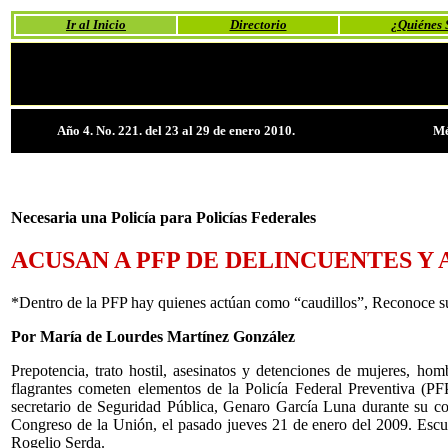
Ir al Inicio
Directorio
¿Quiénes
Año 4. No. 221. del 23 al 29 de enero 2010.
Mé
Necesaria una Policía para Policías Federales
ACUSAN A PFP DE DELINCUENTES Y 
*Dentro de la PFP hay quienes actúan como “caudillos”, Reconoce s
Por María de Lourdes Martínez González
Prepotencia, trato hostil, asesinatos y detenciones de mujeres, hom
flagrantes cometen elementos de la Policía Federal Preventiva (PF
secretario de Seguridad Pública, Genaro García Luna durante su c
Congreso de la Unión, el pasado jueves 21 de enero del 2009. Escu
Rogelio Serda.