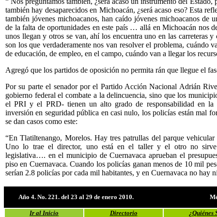
“ Nos preguntamos también, ¿será acaso un instrumento del Estado, pa
también hay desaparecidos en Michoacán, ¿será acaso eso? Esta refle
también jóvenes michoacanos, han caído jóvenes michoacanos de un
de la falta de oportunidades en este país … allá en Michoacán nos de
unos llegan y otros se van, ahí los encuentra uno en las carreteras 
son los que verdaderamente nos van resolver el problema, cuándo va
de educación, de empleo, en el campo, cuándo van a llegar los recurso
Agregó que los partidos de oposición no permita rán que llegue el fasc
Por su parte el senador por el Partido Acción Nacional Adrián Rive
gobierno federal el combate a la delincuencia, sino que los municip
el PRI y el PRD- tienen un alto grado de responsabilidad en la i
inversión en seguridad pública en casi nulo, los policías están mal
se dan casos como este:
“En Tlatiltenango, Morelos. Hay tres patrullas del parque vehicular 
Uno lo trae el director, uno está en el taller y el otro no sir
legislativa…. en el municipio de Cuernavaca aprueban el presupue
piso en Cuernavaca. Cuando los policías ganan menos de 10 mil pe
serían 2.8 policías por cada mil habitantes, y en Cuernavaca no hay ni
Año 4. No. 221. del 23 al 29 de enero 2010.
Mé
Ir al Inicio
Directorio
¿Quiénes 