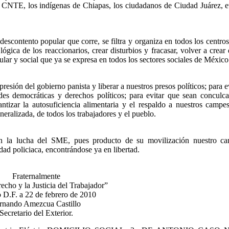
 CNTE, los indígenas de Chiapas, los ciudadanos de Ciudad Juárez, e
scontento popular que corre, se filtra y organiza en todos los centros 
lógica de los reaccionarios, crear disturbios y fracasar, volver a crear
pular y social que ya se expresa en todos los sectores sociales de México
resión del gobierno panista y liberar a nuestros presos políticos; para ev
tades democráticas y derechos políticos; para evitar que sean conculc
antizar la autosuficiencia alimentaria y el respaldo a nuestros campe
eralizada, de todos los trabajadores y el pueblo.
s con la lucha del SME, pues producto de su movilización nuest
 policiaca, encontrándose ya en libertad.
Fraternalmente
echo y la Justicia del Trabajador”
 D.F. a 22 de febrero de 2010
rnando Amezcua Castillo
Secretario del Exterior.