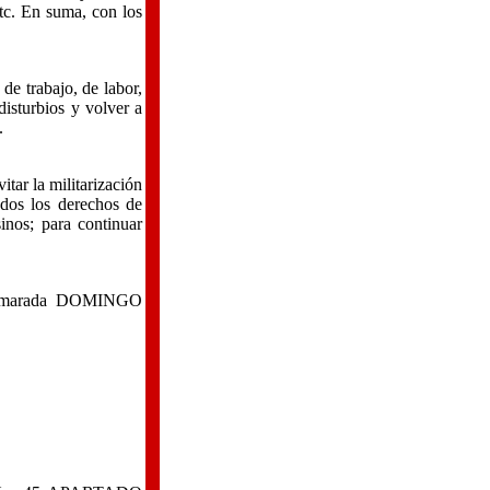
tc. En suma, con los
de trabajo, de labor,
 disturbios y volver a
.
itar la militarización
ados los derechos de
sinos; para continuar
ro camarada DOMINGO