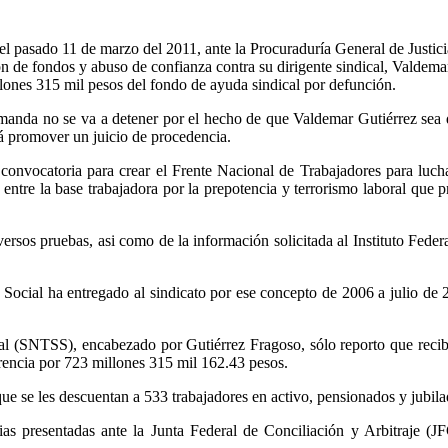
 pasado 11 de marzo del 2011, ante la Procuraduría General de Justicia
 de fondos y abuso de confianza contra su dirigente sindical, Valdema
lones 315 mil pesos del fondo de ayuda sindical por defunción.
emanda no se va a detener por el hecho de que Valdemar Gutiérrez sea 
á promover un juicio de procedencia.
onvocatoria para crear el Frente Nacional de Trabajadores para luchar
o entre la base trabajadora por la prepotencia y terrorismo laboral que 
ersos pruebas, asi como de la información solicitada al Instituto Feder
Social ha entregado al sindicato por ese concepto de 2006 a julio de 
ial (SNTSS), encabezado por Gutiérrez Fragoso, sólo reporto que reci
erencia por 723 millones 315 mil 162.43 pesos.
ue se les descuentan a 533 trabajadores en activo, pensionados y jubila
ias presentadas ante la Junta Federal de Conciliación y Arbitraje (