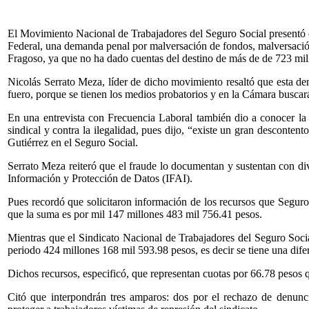
El Movimiento Nacional de Trabajadores del Seguro Social presentó el
Federal, una demanda penal por malversación de fondos, malversación
Fragoso, ya que no ha dado cuentas del destino de más de de 723 mil
Nicolás Serrato Meza, líder de dicho movimiento resaltó que esta d
fuero, porque se tienen los medios probatorios y en la Cámara buscar
En una entrevista con Frecuencia Laboral también dio a conocer la c
sindical y contra la ilegalidad, pues dijo, “existe un gran descontent
Gutiérrez en el Seguro Social.
Serrato Meza reiteró que el fraude lo documentan y sustentan con div
Información y Protección de Datos (IFAI).
Pues recordó que solicitaron información de los recursos que Seguro 
que la suma es por mil 147 millones 483 mil 756.41 pesos.
Mientras que el Sindicato Nacional de Trabajadores del Seguro Soc
periodo 424 millones 168 mil 593.98 pesos, es decir se tiene una dif
Dichos recursos, especificó, que representan cuotas por 66.78 pesos q
Citó que interpondrán tres amparos: dos por el rechazo de denunc