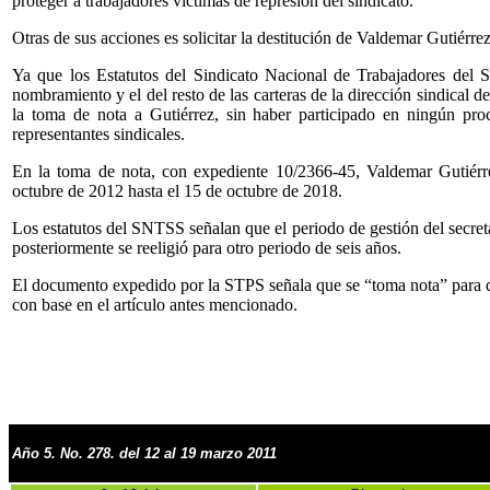
proteger a trabajadores víctimas de represión del sindicato.
Otras de sus acciones es solicitar la destitución de Valdemar Gutiérre
Ya que los Estatutos del Sindicato Nacional de Trabajadores del S
nombramiento y el del resto de las carteras de la dirección sindical 
la toma de nota a Gutiérrez, sin haber participado en ningún pro
representantes sindicales.
En la toma de nota, con expediente 10/2366-45, Valdemar Gutiérre
octubre de 2012 hasta el 15 de octubre de 2018.
Los estatutos del SNTSS señalan que el periodo de gestión del secret
posteriormente se reeligió para otro periodo de seis años.
El documento expedido por la STPS señala que se “toma nota” para qu
con base en el artículo antes mencionado.
Año 5. No. 278. del 12 al 19 marzo 2011