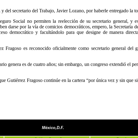
z y del secretario del Trabajo, Javier Lozano, por haberle entregado la t
eguro Social no permiten la reelección de su secretario general, y e
deben darse por la vía de comicios democráticos, empero, la Secretaría d
ceso democrático y facultándolo para que designe de manera directa
z Fragoso es reconocido oficialmente como secretario general del 
ario genera es de cuatro años; sin embargo, un congreso extendió el pe
e Gutiérrez Fragoso continúe en la cartera “por única vez y sin que s
México,D.F.