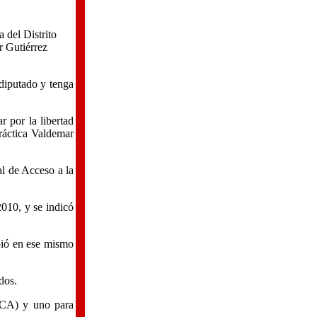
 del Distrito
r Gutiérrez
diputado y tenga
 por la libertad
práctica Valdemar
al de Acceso a la
2010, y se indicó
bió en ese mismo
dos.
JFCA) y uno para