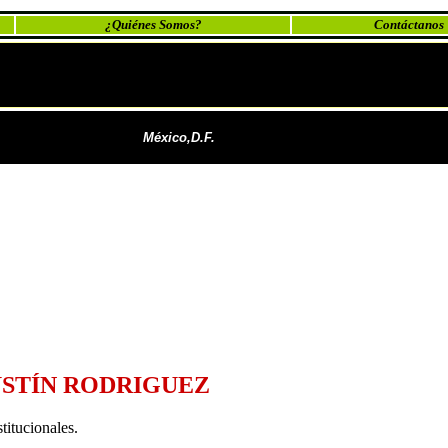
¿Quiénes Somos?
Contáctanos
México,D.F.
USTÍN RODRIGUEZ
itucionales.