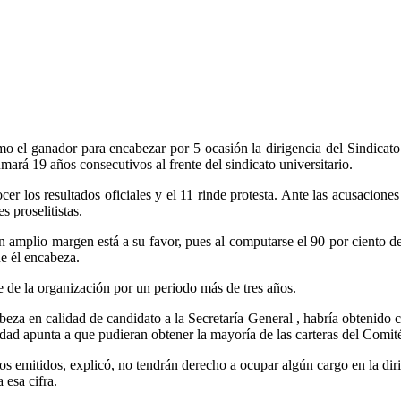
mo el ganador para encabezar por 5 ocasión la dirigencia del Sindicat
ará 19 años consecutivos al frente del sindicato universitario.
r los resultados oficiales y el 11 rinde protesta. Ante las acusaciones 
 proselitistas.
 amplio margen está a su favor, pues al computarse el 90 por ciento de 
ue él encabeza.
te de la organización por un periodo más de tres años.
beza en calidad de candidato a la Secretaría General , habría obtenido c
lidad apunta a que pudieran obtener la mayoría de las carteras del Comit
os emitidos, explicó, no tendrán derecho a ocupar algún cargo en la diri
 esa cifra.