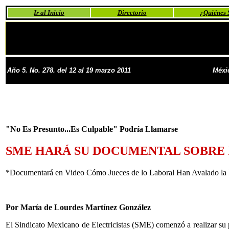
Ir al Inicio
Directorio
¿Quiénes
Año 5. No. 278. del 12 al 19 marzo 2011
Méxi
"No Es Presunto...Es Culpable" Podría Llamarse
SME HARÁ SU DOCUMENTAL SOBRE 
*Documentará en Video Cómo Jueces de lo Laboral Han Avalado la I
Por María de Lourdes Martínez González
El Sindicato Mexicano de Electricistas (SME) comenzó a realizar su 