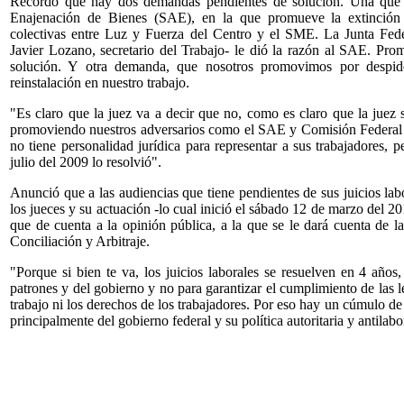
Recordó que hay dos demandas pendientes de solución. Una que 
Enajenación de Bienes (SAE), en la que promueve la extinción d
colectivas entre Luz y Fuerza del Centro y el SME. La Junta Feder
Javier Lozano, secretario del Trabajo- le dió la razón al SAE. P
solución. Y otra demanda, que nosotros promovimos por despido 
reinstalación en nuestro trabajo.
"Es claro que la juez va a decir que no, como es claro que la juez 
promoviendo nuestros adversarios como el SAE y Comisión Federal d
no tiene personalidad jurídica para representar a sus trabajadores, 
julio del 2009 lo resolvió".
Anunció que a las audiencias que tiene pendientes de sus juicios lab
los jueces y su actuación -lo cual inició el sábado 12 de marzo del 
que de cuenta a la opinión pública, a la que se le dará cuenta de l
Conciliación y Arbitraje.
"Porque si bien te va, los juicios laborales se resuelven en 4 años
patrones y del gobierno y no para garantizar el cumplimiento de las le
trabajo ni los derechos de los trabajadores. Por eso hay un cúmulo de
principalmente del gobierno federal y su política autoritaria y antilab