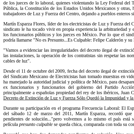
de los jueces de lo laboral, quienes violentando la Ley Federal del 
Pública, la Constitución de los Estados Unidos Mexicanos y otras, h
trabajadores de Luz y Fuerza del Centro, dejando a pueblos enteros si
Martín Esparza Flores, líder de los electricistas de Luz y Fuerza del
sindicato le ha tocado vivir en propia experiencia la arbitrariedad 
los funcionarios públicos y los jueces en México. Por lo que el si
podría llamarse "No es Presunto...Es Culpable: Felipe Calderón y su P
"Vamos a evidenciar las irregularidades del decreto ilegal de extinc
las instalaciones, la operación de los contratistas sin respetar las n
cables de luz".
Desde el 11 de octubre del 2009, fecha del decreto ilegal de extinci
del Sindicato Mexicano de Electricistas han tomado muestras en vid
ha manejado la autoridad judicial y política de México, para desapar
ex funcionarios y funcionarios del gobierno del Partido Acció
principalmente a españolas propiedad del rey de los ibéricos, Juan 
Decreto de Extinción de Luz y Fuerza Sólo Quedó la Impunidad y l
Durante su participación en el programa Frecuencia Laboral: El Esp
del sábado 12 de marzo del 2011, Martín Esparza, recordó que
pendientes de solución..."pero volvemos a lo mismo el país está 
película
presunto culpable
se queda chica, comparada con toda su co