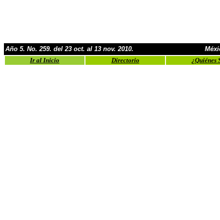
Año 5. No. 259. del 23 oct. al 13 nov. 2010.
Méxi
Ir al Inicio
Directorio
¿Quiénes 