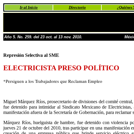
Ir al Inicio
Directorio
¿Quiénes
Año 5. No. 259. del 23 oct. al 13 nov. 2010.
Méxi
Represión Selectiva al SME
ELECTRICISTA PRESO POLÍTICO
*Persiguen a los Trabajadores que Reclaman Empleo
Miguel Márquez Ríos, prosecretario de divisiones del comité central, 
fue detenido para intimidar al Sindicato Mexicano de Electricistas,
manifestación afuera de la Secretaría de Gobernación, para reclamar s
Márquez Ríos, huelguista de hambre, fue detenido con violencia po
jueves 21 de octubre del 2010, tras participar en una manifestación 
creación de una empresa pública que brinde servicio eléctrico e