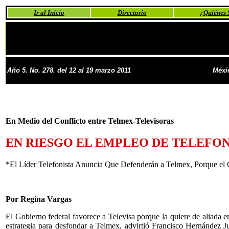
Ir al Inicio
Directorio
¿Quiénes
Año 5. No. 278. del 12 al 19 marzo 2011
Méxi
En Medio del Conflicto entre Telmex-Televisoras
EN RIESGO EL EMPLEO DE TELEFON
*El Líder Telefonista Anuncia Que Defenderán a Telmex, Porque el 
Por Regina Vargas
El Gobierno federal favorece a Televisa porque la quiere de aliada e
estrategia para desfondar a Telmex, advirtió Francisco Hernández Juá