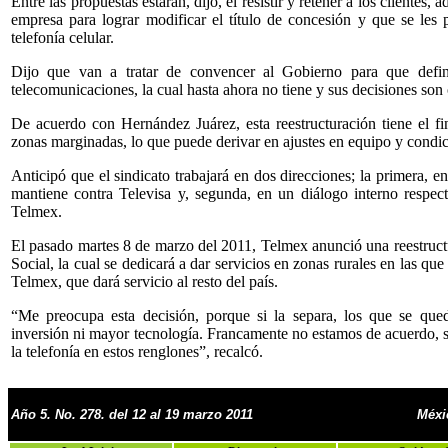
Entre las propuestas estarán, dijo, el resistir y retener a los clientes
empresa para lograr modificar el título de concesión y que se les pe
telefonía celular.
Dijo que van a tratar de convencer al Gobierno para que defi
telecomunicaciones, la cual hasta ahora no tiene y sus decisiones son
De acuerdo con Hernández Juárez, esta reestructuración tiene el fin
zonas marginadas, lo que puede derivar en ajustes en equipo y condic
Anticipó que el sindicato trabajará en dos direcciones; la primera, e
mantiene contra Televisa y, segunda, en un diálogo interno respect
Telmex.
El pasado martes 8 de marzo del 2011, Telmex anunció una reestruct
Social, la cual se dedicará a dar servicios en zonas rurales en las qu
Telmex, que dará servicio al resto del país.
“Me preocupa esta decisión, porque si la separa, los que se que
inversión ni mayor tecnología. Francamente no estamos de acuerdo, se
la telefonía en estos renglones”, recalcó.
Año 5. No. 278. del 12 al 19 marzo 2011
Méxi