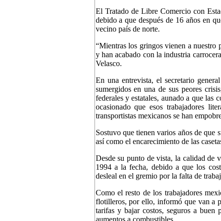
El Tratado de Libre Comercio con Estad
debido a que después de 16 años en que
vecino país de norte.
“Mientras los gringos vienen a nuestro 
y han acabado con la industria carrocer
Velasco.
En una entrevista, el secretario general
sumergidos en una de sus peores crisis
federales y estatales, aunado a que las c
ocasionado que esos trabajadores lit
transportistas mexicanos se han empobr
Sostuvo que tienen varios años de que su
así como el encarecimiento de las caseta
Desde su punto de vista, la calidad de v
1994 a la fecha, debido a que los cos
desleal en el gremio por la falta de trabaj
Como el resto de los trabajadores mexi
flotilleros, por ello, informó que van 
tarifas y bajar costos, seguros a buen 
aumentos a combustibles.