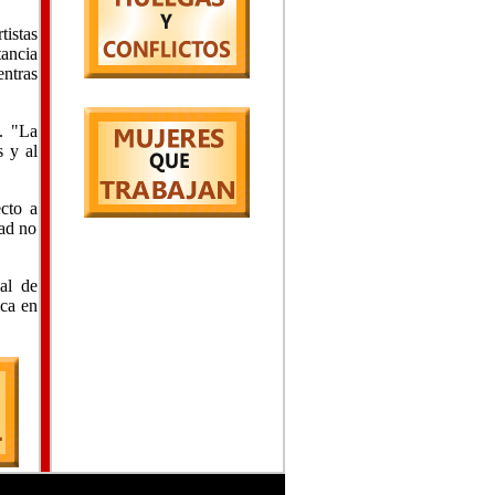
tistas
tancia
entras
. "La
s y al
ecto a
dad no
al de
ica en