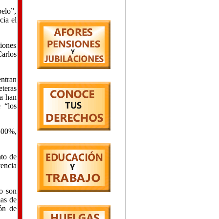
pelo”,
cia el
miones
Carlos
entran
eteras
 a han
 “los
 500%,
nto de
encia
no son
mas de
ión de