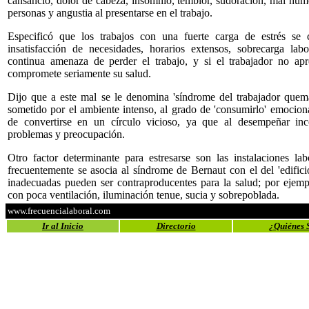
cansancio, dolor de cabeza, insomnio, temblor, sudoración, mal humor
personas y angustia al presentarse en el trabajo.
Especificó que los trabajos con una fuerte carga de estrés se 
insatisfacción de necesidades, horarios extensos, sobrecarga labor
continua amenaza de perder el trabajo, y si el trabajador no apr
compromete seriamente su salud.
Dijo que a este mal se le denomina 'síndrome del trabajador quema
sometido por el ambiente intenso, al grado de 'consumirlo' emocio
de convertirse en un círculo vicioso, ya que al desempeñar in
problemas y preocupación.
Otro factor determinante para estresarse son las instalaciones lab
frecuentemente se asocia al síndrome de Bernaut con el del 'edifici
inadecuadas pueden ser contraproducentes para la salud; por ejemp
con poca ventilación, iluminación tenue, sucia y sobrepoblada.
www.frecuencialaboral.com
Ir al Inicio
Directorio
¿Quiénes 