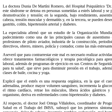
La doctora Dunia De Martíni Romero, del Hospital Psiquiátrico 'Dr.
este síndrome se detona en personas sometidas a estrés laboral y se p
desmotivación y tensión; en la segunda, bajo rendimiento, ausenti
cabeza, tensión muscular y dermatitis y, en la tercera, se pueden des
gastritis, colitis, hipertensión arterial y diabetes.
La especialista afirmó que un estudio de la Organización Mundi
padecimiento como una de las principales causas de ausentismo e
profesiones de piloto aviador, industria de la construcción, periodis
directivos, obrero, minero, policía y contador, como las más estresant
Aseveró que para contrarrestar este mal es necesario realizar activid
ofrece tratamientos farmacológicos y terapia psicológica para apr
laboral, además de programas de ejercicio en sus Centros de Segurid
para tu salud', que sirve para disminuir presión en el trabajo, ade
clases de baile, cocina y yoga.
Explicó que el estrés es una respuesta orgánica, en la que el cuer
adrenalina, produce mayor volumen sanguíneo, incrementa la glucosa,
el ritmo cardíaco, retrae los músculos, libera ácidos gástricos y
organismo, deriva en enfermedades como hipertensión y diabetes.
Al respecto, el doctor Joel Ortega Villalobos, coordinador de Pro
Salud en el Trabajo del IMSS, subrayó que los primeros síntomas