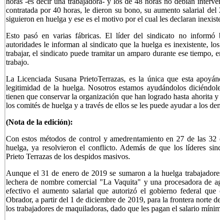
horas -es decir una trabajadora- y los de 48 horas no debían interve
contratada por 40 horas, le dieron su bono, su aumento salarial del
siguieron en huelga y ese es el motivo por el cual les declaran inexist
Esto pasó en varias fábricas. El líder del sindicato no informó
autoridades le informan al sindicato que la huelga es inexistente, l
trabajar, el sindicato puede tramitar un amparo durante ese tiempo,
trabajo.
La Licenciada Susana PrietoTerrazas, es la única que esta apoyán
legitimidad de la huelga. Nosotros estamos ayudándolos diciéndole
tienen que conservar la organización que han logrado hasta ahorita y 
los comités de huelga y a través de ellos se les puede ayudar a los de
(Nota de la edición):
Con estos métodos de control y amedrentamiento en 27 de las 32 
huelga, ya resolvieron el conflicto. Además de que los líderes sindi
Prieto Terrazas de los despidos masivos.
Aunque el 31 de enero de 2019 se sumaron a la huelga trabajadore
lechera de nombre comercial "La Vaquita" y una procesadora de ag
efectivo el aumento salarial que autorizó el gobierno federal qu
Obrador, a partir del 1 de diciembre de 2019, para la frontera norte 
los trabajadores de maquiladoras, dado que les pagan el salario mínim