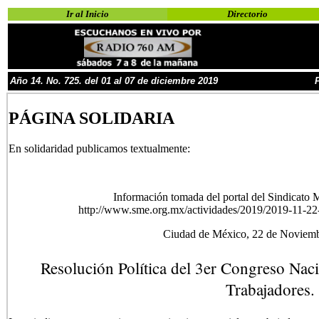
Ir al Inicio
Directorio
Año
1
4
.
No.
725
. d
el 01 al 07 de diciembre
2019
PÁGINA SOLIDARIA
En solidaridad publicamos textualmente:
Información tomada del portal del Sindicato M
http://www.sme.org.mx/actividades/2019/2019-11-2
Ciudad de México, 22 de Noviem
Resolución Política del 3er Congreso Naci
Trabajadores.