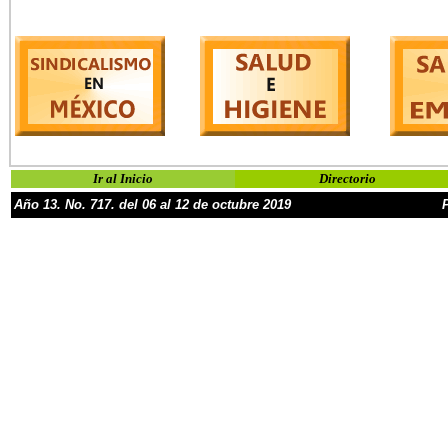
Ir al Inicio
Directorio
Año
13
.
No.
717
. del
06 al
12 de octubre
2019