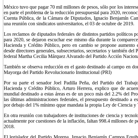
México tuvo que pagar 70 mil millones de pesos, sólo por los interese
en parte el problema de la reducción presupuestal para 2020, reconoc
Cuenta Pública, de la Cámara de Diputados, Ignacio Benjamín C
una reunión con sindicatos universitarios, el 03 de octubre de 2019.
Los reclamos de diputados federales de distintos partidos políticos p
para 2020, se dejaron escuchar ese mismo día durante la comparecen
Hacienda y Crédito Público, pero en cambio se propone aumento en 
desde directores generales, subsecretarios, secretarios y también del
federal Martha Cecilia Márquez Alvarado del Partido Acción Naciona
También se observa reducción en el gasto destinado al campo en do
Mayorga del Partido Revolucionario Institucional (PRI)
Por su parte el senador Joel Padilla Peña, del Partido del Trabaj
Hacienda y Crédito Público, Arturo Herrera, explico que de acue
mundial destinado a estas áreas es de un poco más del 2.2% del Pr
las últimas administraciones federales, el presupuesto destinado a 
por debajo del 1% mínimo qque mandata la propia Ley de Ciencia y 
En otra reunión con trabajadores de instituciones de ciencia y tecnol
actualmente por cuestiones de la inflación, faltan 998.4 millones de 
2018.
El legislador del Partido Morena, Ignacio Benjamín Campos Equi