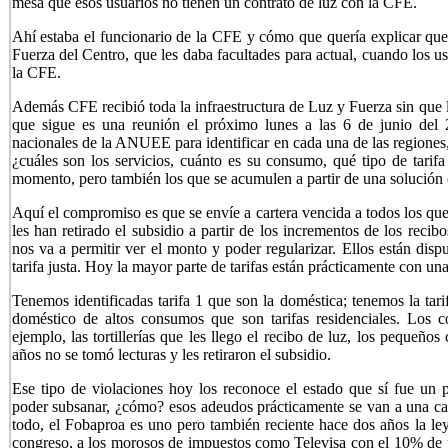
mesa que esos usuarios no tienen un contrato de luz con la CFE.
Ahí estaba el funcionario de la CFE y cómo que quería explicar que 
Fuerza del Centro, que les daba facultades para actual, cuando los u
la CFE.
Además CFE recibió toda la infraestructura de Luz y Fuerza sin que l
que sigue es una reunión el próximo lunes a las 6 de junio del 
nacionales de la ANUEE para identificar en cada una de las regiones
¿cuáles son los servicios, cuánto es su consumo, qué tipo de tarifa
momento, pero también los que se acumulen a partir de una solución cl
Aquí el compromiso es que se envíe a cartera vencida a todos los que
les han retirado el subsidio a partir de los incrementos de los recib
nos va a permitir ver el monto y poder regularizar. Ellos están dis
tarifa justa. Hoy la mayor parte de tarifas están prácticamente con un
Tenemos identificadas tarifa 1 que son la doméstica; tenemos la tarif
doméstico de altos consumos que son tarifas residenciales. Los c
ejemplo, las tortillerías que les llego el recibo de luz, los pequeño
años no se tomó lecturas y les retiraron el subsidio.
Ese tipo de violaciones hoy los reconoce el estado que sí fue un p
poder subsanar, ¿cómo? esos adeudos prácticamente se van a una cart
todo, el Fobaproa es uno pero también reciente hace dos años la ley
congreso, a los morosos de impuestos como Televisa con el 10% de 