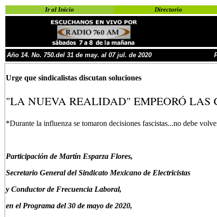
Ir al Inicio
Directorio
Año
1
4
.
No.
750.del 31 de may. al
07 jul
.
de 2020
Urge que sindicalistas discutan soluciones
"LA NUEVA REALIDAD" EMPEORÓ LAS
*Durante la influenza se tomaron decisiones fascistas...no debe volv
P
articipación de Martín Esparza Flores,
Secretario General del Sindicato Mexicano de Electricistas
y Conductor de Frecuencia Laboral,
en el Programa del 30 de mayo de 2020,