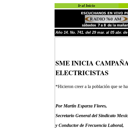
Ir al Inicio
Año
1
4
.
No.
741. del 29 mar. al
05 abr. de
SME INICIA CAMPAÑA
ELECTRICISTAS
*Hicieron creer a la población que se hab
P
or Martín Esparza Flores,
Secretario General del Sindicato Mexic
y Conductor de Frecuencia Laboral,