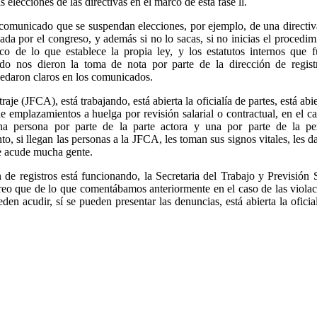
 elecciones de las directivas en el marco de esta fase ll.
comunicado que se suspendan elecciones, por ejemplo, de una directiv
da por el congreso, y además si no lo sacas, si no inicias el procedim
 de lo que establece la propia ley, y los estatutos internos que f
do nos dieron la toma de nota por parte de la dirección de regist
uedaron claros en los comunicados.
je (JFCA), está trabajando, está abierta la oficialía de partes, está abie
e emplazamientos a huelga por revisión salarial o contractual, en el c
 una persona por parte de la parte actora y una por parte de la pe
, si llegan las personas a la JFCA, les toman sus signos vitales, les d
e acude mucha gente.
de registros está funcionando, la Secretaria del Trabajo y Previsión 
reo que de lo que comentábamos anteriormente en el caso de las viola
den acudir, sí se pueden presentar las denuncias, está abierta la oficia