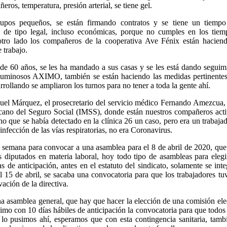
ros, temperatura, presión arterial, se tiene gel.
upos pequeños, se están firmando contratos y se tiene un tiempo
es de tipo legal, incluso económicas, porque no cumples en los tiem
otro lado los compañeros de la cooperativa Ave Fénix están haciend
 trabajo.
 60 años, se les ha mandado a sus casas y se les está dando seguim
luminosos AXIMO, también se están haciendo las medidas pertinentes
rrollando se ampliaron los turnos para no tener a toda la gente ahí.
guel Márquez, el prosecretario del servicio médico Fernando Amezcua,
xicano del Seguro Social (IMSS), donde están nuestros compañeros act
o que se había detectado en la clínica 26 un caso, pero era un trabaja
infección de las vías respiratorias, no era Coronavirus.
la semana para convocar a una asamblea para el 8 de abril de 2020, que
 diputados en materia laboral, hoy todo tipo de asambleas para elegi
s de anticipación, antes en el estatuto del sindicato, solamente se int
l 15 de abril, se sacaba una convocatoria para que los trabajadores tu
ación de la directiva.
 asamblea general, que hay que hacer la elección de una comisión ele
o con 10 días hábiles de anticipación la convocatoria para que todos
y lo pusimos ahí, esperamos que con esta contingencia sanitaria, tamb