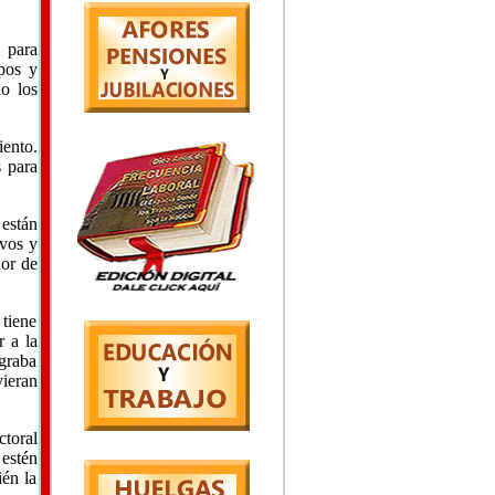
 para
pos y
o los
iento.
 para
 están
ivos y
dor de
 tiene
r a la
egraba
vieran
ctoral
 estén
ién la