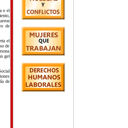
a o el
iento,
ueron
ro de
rta el
aso de
rsona
an gel
Social
ciones
lía de