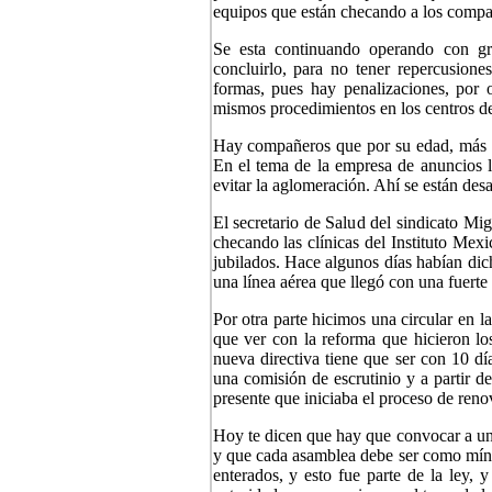
equipos que están checando a los compañe
Se esta continuando operando con gr
concluirlo, para no tener repercusion
formas, pues hay penalizaciones, por 
mismos procedimientos en los centros de
Hay compañeros que por su edad, más de
En el tema de la empresa de anuncios 
evitar la aglomeración. Ahí se están desa
El secretario de Salud del sindicato Mi
checando las clínicas del Instituto Me
jubilados. Hace algunos días habían dich
una línea aérea que llegó con una fuerte 
Por otra parte hicimos una circular en 
que ver con la reforma que hicieron los
nueva directiva tiene que ser con 10 día
una comisión de escrutinio y a partir de
presente que iniciaba el proceso de renov
Hoy te dicen que hay que convocar a una
y que cada asamblea debe ser como mínim
enterados, y esto fue parte de la ley, 