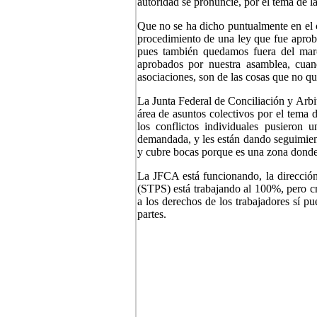
autoridad se pronuncie, por el tema de las
Que no se ha dicho puntualmente en el 
procedimiento de una ley que fue aproba
pues también quedamos fuera del marco
aprobados por nuestra asamblea, cuan
asociaciones, son de las cosas que no q
La Junta Federal de Conciliación y Arbitra
área de asuntos colectivos por el tema d
los conflictos individuales pusieron
demandada, y les están dando seguimiento
y cubre bocas porque es una zona dond
La JFCA está funcionando, la dirección 
(STPS) está trabajando al 100%, pero c
a los derechos de los trabajadores sí pue
partes.