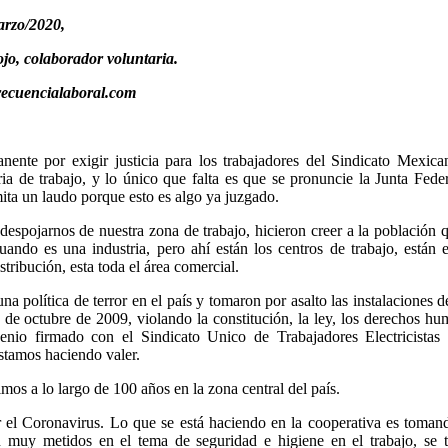
arzo/2020,
jo, colaborador voluntaria.
recuencialaboral.com
ente por exigir justicia para los trabajadores del Sindicato Mexica
ia de trabajo, y lo único que falta es que se pronuncie la Junta Fede
ita un laudo porque esto es algo ya juzgado.
despojarnos de nuestra zona de trabajo, hicieron creer a la población 
uando es una industria, pero ahí están los centros de trabajo, están 
stribución, esta toda el área comercial.
na política de terror en el país y tomaron por asalto las instalaciones 
 de octubre de 2009, violando la constitución, la ley, los derechos h
venio firmado con el Sindicato Unico de Trabajadores Electricistas 
amos haciendo valer.
mos a lo largo de 100 años en la zona central del país.
r el Coronavirus. Lo que se está haciendo en la cooperativa es toman
 muy metidos en el tema de seguridad e higiene en el trabajo, se t