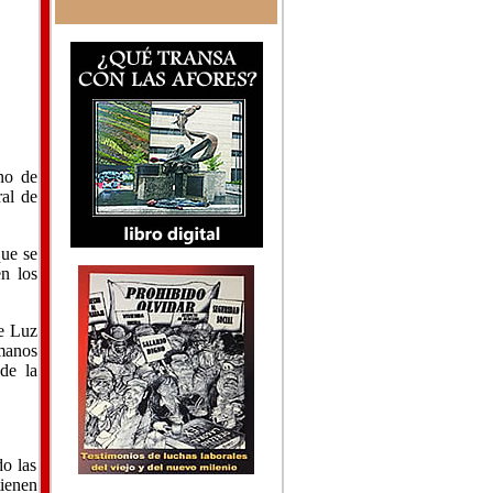
no de
ral de
que se
en los
de Luz
umanos
de la
do las
ienen