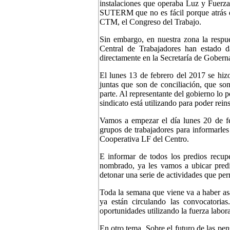
instalaciones que operaba Luz y Fuerza 
SUTERM que no es fácil porque atrás de
CTM, el Congreso del Trabajo.
Sin embargo, en nuestra zona la respue
Central de Trabajadores han estado 
directamente en la Secretaría de Goberna
El lunes 13 de febrero del 2017 se hizo
juntas que son de conciliación, que son
parte. Al representante del gobierno lo 
sindicato está utilizando para poder rein
Vamos a empezar el día lunes 20 de f
grupos de trabajadores para informarles
Cooperativa LF del Centro.
E informar de todos los predios recup
nombrado, ya les vamos a ubicar predi
detonar una serie de actividades que perm
Toda la semana que viene va a haber asa
ya están circulando las convocatoria
oportunidades utilizando la fuerza labora
En otro tema. Sobre el futuro de las pen