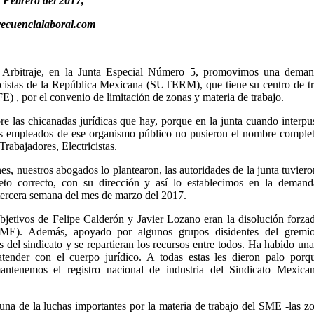
 Febrero del 2017,
recuencialaboral.com
y Arbitraje, en la Junta Especial Número 5, promovimos una deman
icistas de la República Mexicana (SUTERM), que tiene su centro de t
) , por el convenio de limitación de zonas y materia de trabajo.
 las chicanadas jurídicas que hay, porque en la junta cuando interp
os empleados de ese organismo público no pusieron el nombre comple
abajadores, Electricistas.
nes, nuestros abogados lo plantearon, las autoridades de la junta tuvier
to correcto, con su dirección y así lo establecimos en la demand
 tercera semana del mes de marzo del 2017.
jetivos de Felipe Calderón y Javier Lozano eran la disolución forza
(SME). Además, apoyado por algunos grupos disidentes del gremi
del sindicato y se repartieran los recursos entre todos. Ha habido una
ender con el cuerpo jurídico. A todas estas les dieron palo porq
antenemos el registro nacional de industria del Sindicato Mexica
una de la luchas importantes por la materia de trabajo del SME -las z