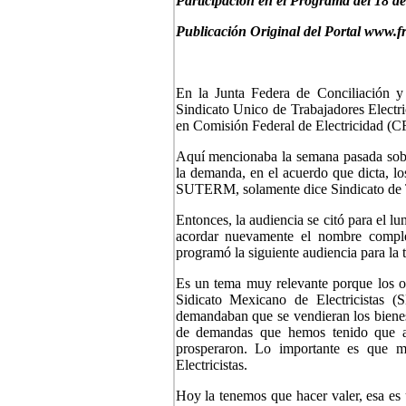
Participación en el Programa del 18 de
Publicación Original del Portal www.f
En la Junta Federa de Conciliación 
Sindicato Unico de Trabajadores Electr
en Comisión Federal de Electricidad (CFE
Aquí mencionaba la semana pasada sobre
la demanda, en el acuerdo que dicta, l
SUTERM, solamente dice Sindicato de Tr
Entonces, la audiencia se citó para el lu
acordar nuevamente el nombre comple
programó la siguiente audiencia para la
Es un tema muy relevante porque los ob
Sidicato Mexicano de Electricistas 
demandaban que se vendieran los bienes 
de demandas que hemos tenido que at
prosperaron. Lo importante es que m
Electricistas.
Hoy la tenemos que hacer valer, esa es 