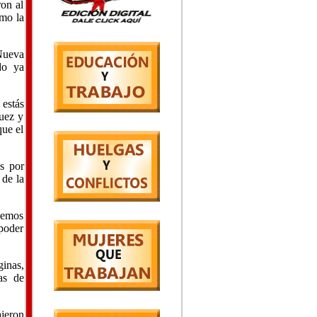
ron al
omo la
 Nueva
do ya
 estás
juez y
que el
s por
 de la
hemos
poder
ginas,
as de
ajeron