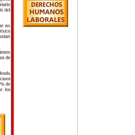
tario
is del
ue no
México
ortari
tienen
ara de
 deuda
 casos
25% de
e los