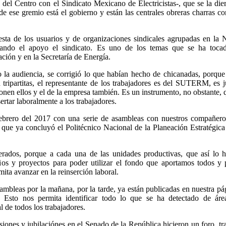
del Centro con el Sindicato Mexicano de Electricistas-, que se la die
 ese gremio está el gobierno y están las centrales obreras charras c
sta de los usuarios y de organizaciones sindicales agrupadas en la
dando el apoyo el sindicato. Es uno de los temas que se ha toca
ción y en la Secretaría de Energía.
 la audiencia, se corrigió lo que habían hecho de chicanadas, porque
 tripartitas, el representante de los trabajadores es del SUTERM, es 
ponen ellos y el de la empresa también. Es un instrumento, no obstante, 
sertar laboralmente a los trabajadores.
ebrero del 2017 con una serie de asambleas con nuestros compañero
 que ya concluyó el Politécnico Nacional de la Planeación Estratégica
erados, porque a cada una de las unidades productivas, que así lo 
os y proyectos para poder utilizar el fondo que aportamos todos y 
ita avanzar en la reinserción laboral.
mbleas por la mañana, por la tarde, ya están publicadas en nuestra pá
s. Esto nos permita identificar todo lo que se ha detectado de áre
l de todos los trabajadores.
siones y jubilaciónes en el Senado de la República hicieron un foro, tr