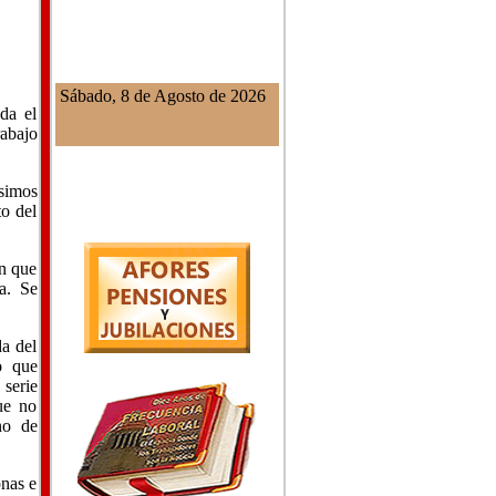
Sábado, 8 de Agosto de 2026
da el
rabajo
usimos
to del
on que
a. Se
da del
o que
 serie
ue no
no de
onas e