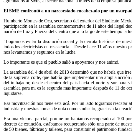
agremiados al SME, al sector nacional a través de la empresa públic
El SME confrontó a un narcoestado encabezado por un usurpado
Humberto Montes de Oca, secretario del exterior del Sindicato Mexica
participación en la asamblea conmemorativa de 11 años del ilegal decr
nación de Luz y Fuerza del Centro que a lo largo de este tiempo la luc
"Logramos evitar la disolución social y la derrota histórica de nuestr
todos los electricistas en resistencia... Desde hace 11 años nuestro 
nos levantamos y seguimos en la lucha.
Lo importante es que el pueblo salió a apoyarnos y nos animó.
La asamblea del 4 de abril de 2013 determinó que no habría que irse 
de la suprema corte, que habría que implementar una amplia acción so
del trabajador, desde el centro del país hacia el norte y sur para 
asamblea para mi es la segunda más importante después de 11 de oct
liquidarse.
Esa movilización nos tiene esta acá. Por un lado logramos rescatar al
industria y nuestras tomas de nota como sindicato, gracias a la crea
Era una victoria parcial, porque no habíamos recuperado al 100 por 
decreto de extinción, estábamos recuperando sólo una parte de nuestr
de 50 bienes, fábricas y talleres, para constituir el patrimonio funda