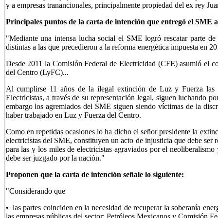
y a empresas tranancionales, principalmente propiedad del ex rey Ju
Principales puntos de la carta de intención que entregó el SM
"Mediante una intensa lucha social el SME logró rescatar parte de s
distintas a las que precedieron a la reforma energética impuesta en 20
Desde 2011 la Comisión Federal de Electricidad (CFE) asumió el co
del Centro (LyFC)...
Al cumplirse 11 años de la ilegal extinción de Luz y Fuerza las 
Electricistas, a través de su representación legal, siguen luchando por 
embargo los agremiados del SME siguen siendo víctimas de la discri
haber trabajado en Luz y Fuerza del Centro.
Como en repetidas ocasiones lo ha dicho el señor presidente la extin
electricistas del SME, constituyen un acto de injusticia que debe ser r
para las y los miles de electricistas agraviados por el neoliberalism
debe ser juzgado por la nación."
Proponen que la carta de intención señale lo siguiente:
"Considerando que
• las partes coinciden en la necesidad de recuperar la soberanía ene
las empresas públicas del sector: Petróleos Mexicanos y Comisión Fed