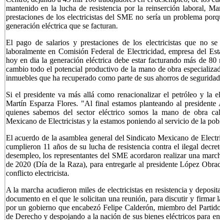
mantenido en la lucha de resistencia por la reinserción laboral, Ma
prestaciones de los electricistas del SME no sería un problema porqu
generación eléctrica que se facturan.
El pago de salarios y prestaciones de los electricistas que no s
laboralmente en Comisión Federal de Electricidad, empresa del Esta
hoy en dia la generación eléctrica debe estar facturando más de 80 m
cambio todo el potencial productivo de la mano de obra especializada 
inmuebles que ha recuperado como parte de sus ahorros de seguridad s
Si el presidente va más allá como renacionalizar el petróleo y la el
Martín Esparza Flores. "Al final estamos planteando al preside
quienes sabemos del sector eléctrico somos la mano de obra ca
Mexicano de Electricistas y la estamos poniendo al servicio de la pob
El acuerdo de la asamblea general del Sindicato Mexicano de Electri
cumplieron 11 años de su lucha de resistencia contra el ilegal decre
desempleo, los representantes del SME acordaron realizar una march
de 2020 (Día de la Raza), para entregarle al presidente López Obrad
conflicto electricista.
A la marcha acudieron miles de electricistas en resistencia y deposi
documento en el que le solicitan una reunión, para discutir y firmar l
por un gobierno que encabezó Felipe Calderón, miembro del Partid
de Derecho y despojando a la nación de sus bienes eléctricos para e