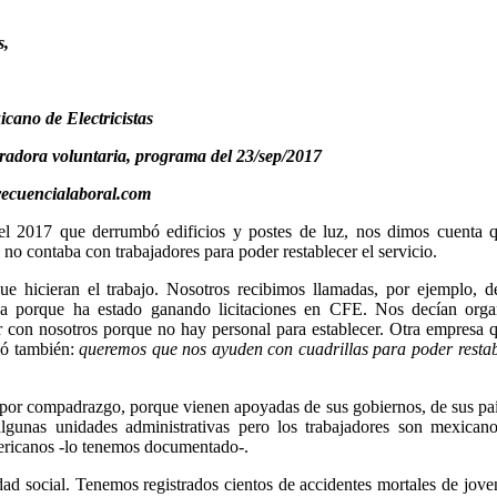
s,
icano de Electricistas
radora voluntaria,
programa del 23/sep/2017
recuencialaboral.com
el 2017 que derrumbó edificios y postes de luz, nos dimos cuenta q
o contaba con trabajadores para poder restablecer el servicio.
ue hicieran el trabajo. Nosotros recibimos llamadas, por ejemplo, 
sa porque ha estado ganando licitaciones en CFE. Nos decían orga
ar con nosotros porque no hay personal para establecer. Otra empresa 
mó también:
queremos que nos ayuden con cuadrillas para poder restab
 por compadrazgo, porque vienen apoyadas de sus gobiernos, de sus pa
algunas unidades administrativas pero los trabajadores son mexicano
ericanos -lo tenemos documentado-.
d social. Tenemos registrados cientos de accidentes mortales de jove