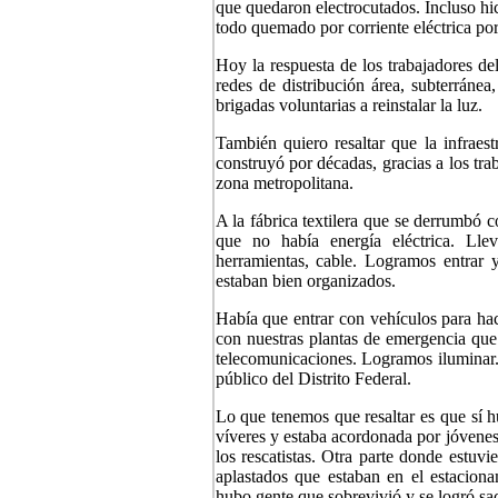
que quedaron electrocutados. Incluso hi
todo quemado por corriente eléctrica por
Hoy la respuesta de los trabajadores de
redes de distribución área, subterránea
brigadas voluntarias a reinstalar la luz.
También quiero resaltar que la infraest
construyó por décadas, gracias a los tr
zona metropolitana.
A la fábrica textilera que se derrumbó 
que no había energía eléctrica. Lle
herramientas, cable. Logramos entrar y
estaban bien organizados.
Había que entrar con vehículos para hac
con nuestras plantas de emergencia que
telecomunicaciones. Logramos iluminar.
público del Distrito Federal.
Lo que tenemos que resaltar es que sí 
víveres y estaba acordonada por jóvenes
los rescatistas. Otra parte donde estu
aplastados que estaban en el estaciona
hubo gente que sobrevivió y se logró sac