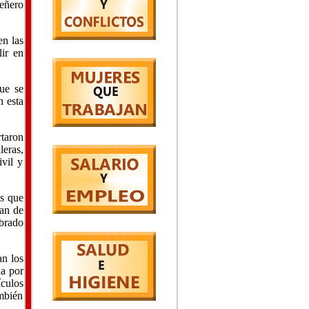
Leñero
en las
lir en
que se
n esta
rtaron
eras,
ivil y
os que
ban de
mbrado
an los
da por
ículos
ambién