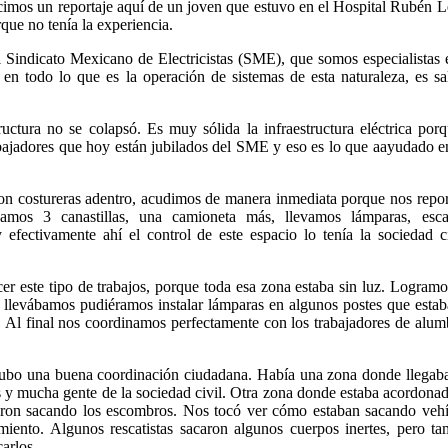
cimos un reportaje aquí de un joven que estuvo en el Hospital Rubén 
que no tenía la experiencia.
l Sindicato Mexicano de Electricistas (SME), que somos especialistas 
, en todo lo que es la operación de sistemas de esta naturaleza, es sa
ructura no se colapsó. Es muy sólida la infraestructura eléctrica por
abajadores que hoy están jubilados del SME y eso es lo que aayudado e
con costureras adentro, acudimos de manera inmediata porque nos repo
vamos 3 canastillas, una camioneta más, llevamos lámparas, escal
 efectivamente ahí el control de este espacio lo tenía la sociedad c
er este tipo de trabajos, porque toda esa zona estaba sin luz. Logram
 llevábamos pudiéramos instalar lámparas en algunos postes que esta
 Al final nos coordinamos perfectamente con los trabajadores de alu
hubo una buena coordinación ciudadana. Había una zona donde llegab
 y mucha gente de la sociedad civil. Otra zona donde estaba acordona
vieron sacando los escombros. Nos tocó ver cómo estaban sacando veh
miento. Algunos rescatistas sacaron algunos cuerpos inertes, pero t
arlos.