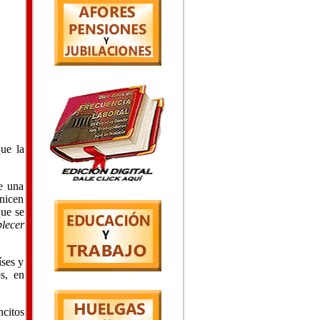
ue la
de una
nicen
que se
lecer
íses y
s, en
ncitos