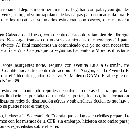
esionante. Llegaban con herramientas, llegaban con palas, con guante
íveres, se organizaron rápidamente las carpas para colocar cada una. 
ue los rescatistas voluntarios estuvieran con cascos, que estuvier
 en Calzada del Hueso, como centro de acopio y también de albergue
eres. Nos organizamos con nuestras camionetas que tenemos ahí para 
s víveres. Al final mandamos un comunicado que ya no eran necesario
de ahí de Villa Coapa, que lo seguimos haciendo, a Morelos directam
sobre nsurgentes norte, esquina con avenida Eulalia Guzmán, fre
ión Cuauhtémoc. Otro centro de acopio. En Aragón, en la Avenida R
edro el Chico delegación Gustavo A. Madero (GAM). El albergue de 
o Núm. 380.
estuvieron mandando reportes de colonias enteras sin luz, que a la 
s limitaciones por falta de materiales, postes, incluso, transformador
istas en redes de distribución aéreas y subterráneas decían es que hay 
 se puede hacer el trabajo.
incluso a la Secretaría de Energía que teníamos cuadrillas preparada
rnos con los mismos de la CFE, sin embargo, hicieron caso omiso para
omos especialistas sobre el tema.