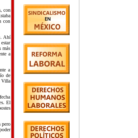
s, con
Estaba
an con
. Ahí
estar
s más
ente a
nte a
ío de
Villa
fecha
es. El
postes
s pero
 poder