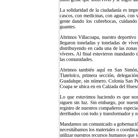
La solidaridad de la ciudadanía es impr
cascos, con medicinas, con aguas, con v
gente dando los cubrebocas, cuidando q
guantes.
Abrimos Villacoapa, nuestro deportivo
llegaron toneladas y toneladas de vív
distribuyendo en cada una de las zona
víveres. Al final estuvieron mandando 
las comunidades.
Abrimos también aquí en San Simón, 
Tlatelolco, primera sección, delegac
Guadalupe, sin número. Colonia San P
Coapa se ubica en en Calzada del Hues
Lo que estuvimos haciendo es que nos 
siguen sin luz. Sin embargo, por nuestra
registro de nuestros compañeros especial
derribados con todo y transformador y no
Mandamos un comunicado a gobernación, 
necesitábamos los materiales o coordina
utilizar nuestros recursos humanos que s