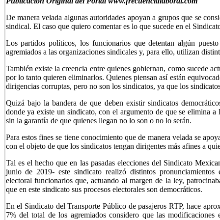
Publicación Original del Portal www.frecuencialaboral.com
De manera velada algunas autoridades apoyan a grupos que se conside
sindical. El caso que quiero comentar es lo que sucede en el Sindicat
Los partidos políticos, los funcionarios que detentan algún puesto
agremiados a las organizaciones sindicales y, para ello, utilizan disti
También existe la creencia entre quienes gobiernan, como sucede actu
por lo tanto quieren eliminarlos. Quienes piensan así están equivocad
dirigencias corruptas, pero no son los sindicatos, ya que los sindicatos
Quizá bajo la bandera de que deben existir sindicatos democrático
donde ya existe un sindicato, con el argumento de que se elimina a l
sin la garantía de que quienes llegan no lo son o no lo serán.
Para estos fines se tiene conocimiento que de manera velada se apoya
con el objeto de que los sindicatos tengan dirigentes más afines a qui
Tal es el hecho que en las pasadas elecciones del Sindicato Mexican
junio de 2019- este sindicato realizó distintos pronunciamientos
electoral funcionarios que, actuando al margen de la ley, patrocinab
que en este sindicato sus procesos electorales son democráticos.
En el Sindicato del Transporte Público de pasajeros RTP, hace apr
7% del total de los agremiados considero que las modificaciones e