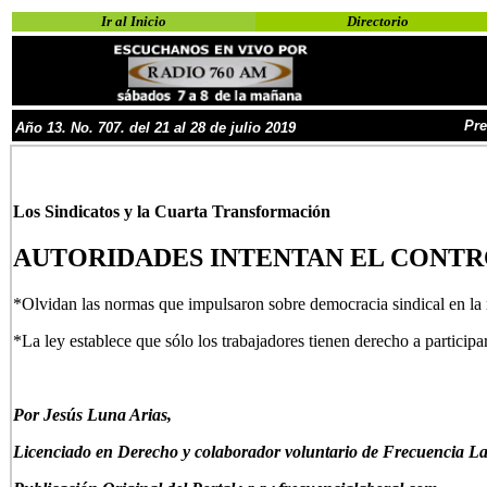
Ir al Inicio
Directorio
Pre
Año
13
.
No.
707
. del
21 al 28
de
julio
2019
Los Sindicatos y la Cuarta Transformación
AUTORIDADES INTENTAN EL CONTR
*Olvidan las normas que impulsaron sobre democracia sindical en la 
*La ley establece que sólo los trabajadores tienen derecho a participa
P
or
Jes
ús Luna Arias,
Licenciado en Derecho y colaborador voluntario de Frecuencia La