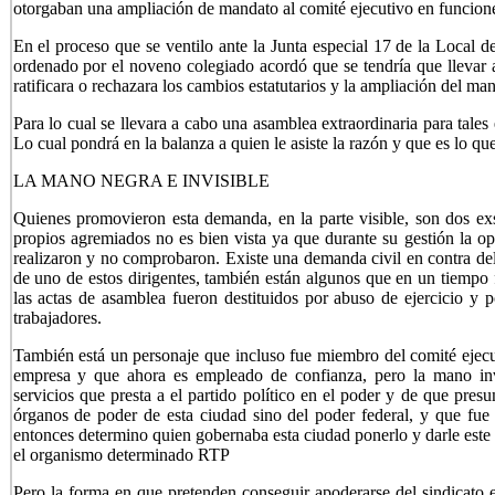
otorgaban una ampliación de mandato al comité ejecutivo en funcion
En el proceso que se ventilo ante la Junta especial 17 de la Local d
ordenado por el noveno colegiado acordó que se tendría que llevar 
ratificara o rechazara los cambios estatutarios y la ampliación del ma
Para lo cual se llevara a cabo una asamblea extraordinaria para tales
Lo cual pondrá en la balanza a quien le asiste la razón y que es lo qu
LA MANO NEGRA E INVISIBLE
Quienes promovieron esta demanda, en la parte visible, son dos exse
propios agremiados no es bien vista ya que durante su gestión la o
realizaron y no comprobaron. Existe una demanda civil en contra del 
de uno de estos dirigentes, también están algunos que en un tiemp
las actas de asamblea fueron destituidos por abuso de ejercicio y 
trabajadores.
También está un personaje que incluso fue miembro del comité ejecu
empresa y que ahora es empleado de confianza, pero la mano inv
servicios que presta a el partido político en el poder y de que pres
órganos de poder de esta ciudad sino del poder federal, y que fue
entonces determino quien gobernaba esta ciudad ponerlo y darl
el organismo determinado RTP
Pero la forma en que pretenden conseguir apoderarse del sindicato e