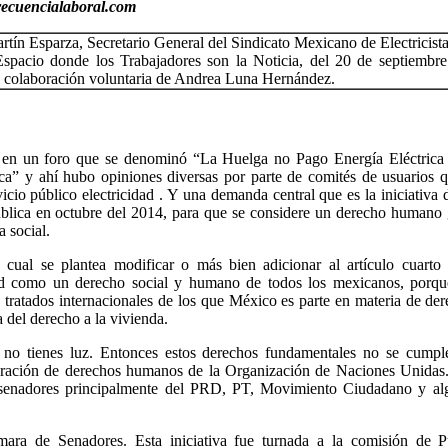
recuencialaboral.com
artín Esparza, Secretario General del Sindicato Mexicano de Electricista
spacio donde los Trabajadores son la Noticia, del 20 de septiembre
la colaboración voluntaria de Andrea Luna Hernández.
s en un foro que se denominó “La Huelga no Pago Energía Eléctrica 
a” y ahí hubo opiniones diversas por parte de comités de usuarios 
icio público electricidad . Y una demanda central que es la iniciativa 
ública en octubre del 2014, para que se considere un derecho humano
a social.
 cual se plantea modificar o más bien adicionar al artículo cuarto
idad como un derecho social y humano de todos los mexicanos, porqu
 tratados internacionales de los que México es parte en materia de de
 del derecho a la vivienda.
i no tienes luz. Entonces estos derechos fundamentales no se cumpl
aración de derechos humanos de la Organización de Naciones Unidas.
tos senadores principalmente del PRD, PT, Movimiento Ciudadano y al
ara de Senadores. Esta iniciativa fue turnada a la comisión de P