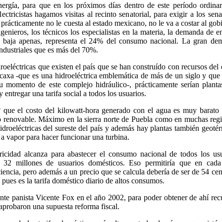
ergía, para que en los próximos días dentro de este período ordina
lectricistas hagamos visitas al recinto senatorial, para exigir a los sen
e prácticamente no le cuesta al estado mexicano, no le va a costar al gob
ngenieros, los técnicos los especialistas en la materia, la demanda de e
ás baja apenas, representa el 24% del consumo nacional. La gran de
industriales que es más del 70%.
roeléctricas que existen el país que se han construído con recursos del 
caxa -que es una hidroeléctrica emblemática de más de un siglo y que
u momento de este complejo hidráulico-, prácticamente serían plant
 entregar una tarifa social a todos los usuarios.
a? que el costo del kilowatt-hora generado con el agua es muy barato
o renovable. Máximo en la sierra norte de Puebla como en muchas reg
idroeléctricas del sureste del país y además hay plantas también geoté
 a vapor para hacer funcionar una turbina.
ricidad alcanza para abastecer el consumo nacional de todos los usu
32 millones de usuarios domésticos. Eso permitiría que en cada
iciencia, pero además a un precio que se calcula debería de ser de 54 ce
" pues es la tarifa doméstico diario de altos consumos.
ente panista Vicente Fox en el año 2002, para poder obtener de ahí rec
aprobaron una supuesta reforma fiscal.