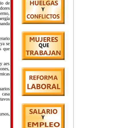
rio de
adores
ierno,
nergía
manda
erario
 ya se
as que
 y aes
iones,
rmicas
arios
 casa
ntavos
ursos,