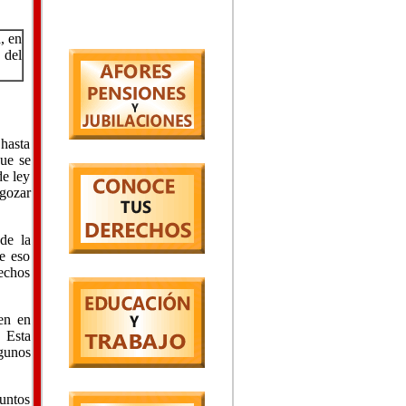
, en
 del
hasta
que se
de ley
 gozar
 de la
e eso
rechos
en en
 Esta
gunos
untos