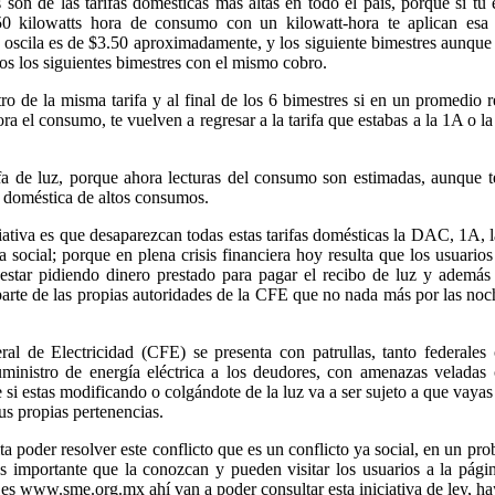
 son de las tarifas domésticas más altas en todo el país, porque si tú
 kilowatts hora de consumo con un kilowatt-hora te aplican esa t
 oscila es de $3.50 aproximadamente, y los siguiente bimestres aunque
s los siguientes bimestres con el mismo cobro.
ro de la misma tarifa y al final de los 6 bimestres si en un promedio r
ra el consumo, te vuelven a regresar a la tarifa que estabas a la 1A o l
ifa de luz, porque ahora lecturas del consumo son estimadas, aunque 
a doméstica de altos consumos.
iativa es que desaparezcan todas estas tarifas domésticas la DAC, 1A, 
a social; porque en plena crisis financiera hoy resulta que los usuarios
 estar pidiendo dinero prestado para pagar el recibo de luz y además
arte de las propias autoridades de la CFE que no nada más por las noc
l de Electricidad (CFE) se presenta con patrullas, tanto federales
 suministro de energía eléctrica a los deudores, con amenazas velada
e si estas modificando o colgándote de la luz va a ser sujeto a que vayas
us propias pertenencias.
 poder resolver este conflicto que es un conflicto ya social, en un pr
 es importante que la conozcan y pueden visitar los usuarios a la pági
 es www.sme.org.mx ahí van a poder consultar esta iniciativa de ley, h