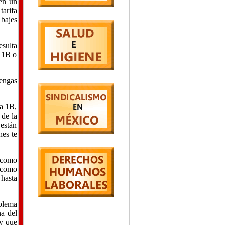
 en un
arifa
 bajes
esulta
a 1B o
tengas
la 1B,
 de la
 están
hes te
 como
s como
 hasta
oblema
na del
ay que