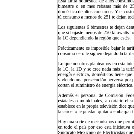
Esta tarifa doméstica de altos consumos
bimestre o en mes rebasas más de 250
doméstica de altos consumos. Y el costo
tú consumo a menos de 251 te dejan todo
Los siguientes 6 bimestres te dejan dent
que si bajaste menos de 250 kilowatts ho
la 1C dependiendo la región que estés.
Prácticamente es imposible bajar la tar
consumo cero te siguen dejando la tarif
Lo que nosotros planteamos en esta inic
la 1C, la 1D y se cree nada más la tarif
energía eléctrica, domésticos tiene que
viviendo una persecución perversa por p
cortan el suministro de energía eléctrica.
Además el personal de Comisión Federa
estatales o municipales, a cortarte el
establece en la propia televisión dice qu
la cárcel o te puedan quitar o embargar t
Hay una serie de mecanismos que permita
en todo el país por eso esta iniciativa
Sindicato Mexicano de Electricistas que